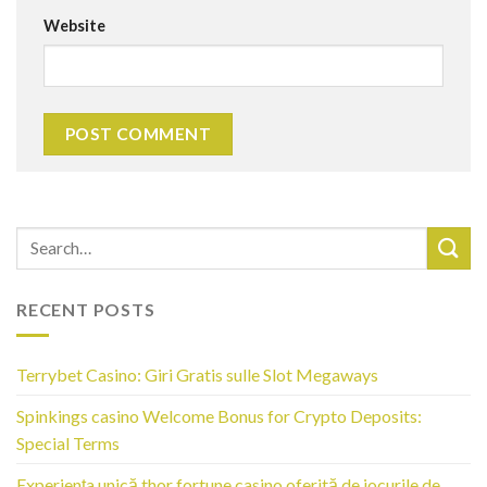
Website
RECENT POSTS
Terrybet Casino: Giri Gratis sulle Slot Megaways
Spinkings casino Welcome Bonus for Crypto Deposits:
Special Terms
Experiența unică thor fortune casino oferită de jocurile de