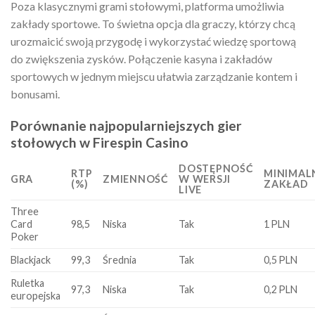
Poza klasycznymi grami stołowymi, platforma umożliwia
zakłady sportowe. To świetna opcja dla graczy, którzy chcą
urozmaicić swoją przygodę i wykorzystać wiedzę sportową
do zwiększenia zysków. Połączenie kasyna i zakładów
sportowych w jednym miejscu ułatwia zarządzanie kontem i
bonusami.
Porównanie najpopularniejszych gier
stołowych w Firespin Casino
DOSTĘPNOŚĆ
RTP
MINIMAL
GRA
ZMIENNOŚĆ
W WERSJI
(%)
ZAKŁAD
LIVE
Three
Card
98,5
Niska
Tak
1 PLN
Poker
Blackjack
99,3
Średnia
Tak
0,5 PLN
Ruletka
97,3
Niska
Tak
0,2 PLN
europejska