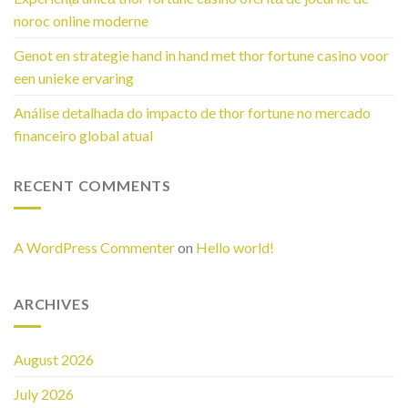
noroc online moderne
Genot en strategie hand in hand met thor fortune casino voor
een unieke ervaring
Análise detalhada do impacto de thor fortune no mercado
financeiro global atual
RECENT COMMENTS
A WordPress Commenter
on
Hello world!
ARCHIVES
August 2026
July 2026