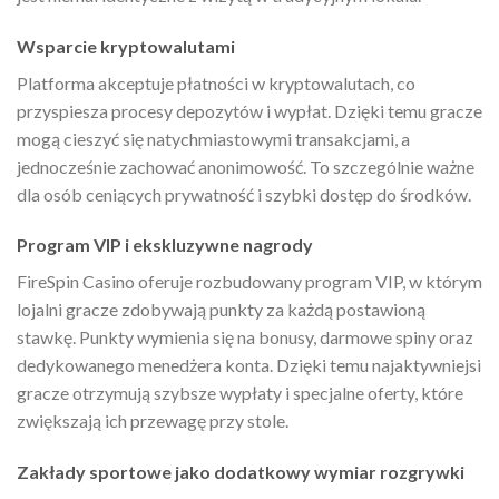
Wsparcie kryptowalutami
Platforma akceptuje płatności w kryptowalutach, co
przyspiesza procesy depozytów i wypłat. Dzięki temu gracze
mogą cieszyć się natychmiastowymi transakcjami, a
jednocześnie zachować anonimowość. To szczególnie ważne
dla osób ceniących prywatność i szybki dostęp do środków.
Program VIP i ekskluzywne nagrody
FireSpin Casino oferuje rozbudowany program VIP, w którym
lojalni gracze zdobywają punkty za każdą postawioną
stawkę. Punkty wymienia się na bonusy, darmowe spiny oraz
dedykowanego menedżera konta. Dzięki temu najaktywniejsi
gracze otrzymują szybsze wypłaty i specjalne oferty, które
zwiększają ich przewagę przy stole.
Zakłady sportowe jako dodatkowy wymiar rozgrywki