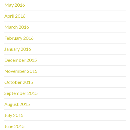
May 2016
April 2016
March 2016
February 2016
January 2016
December 2015
November 2015
October 2015
September 2015
August 2015
July 2015
June 2015