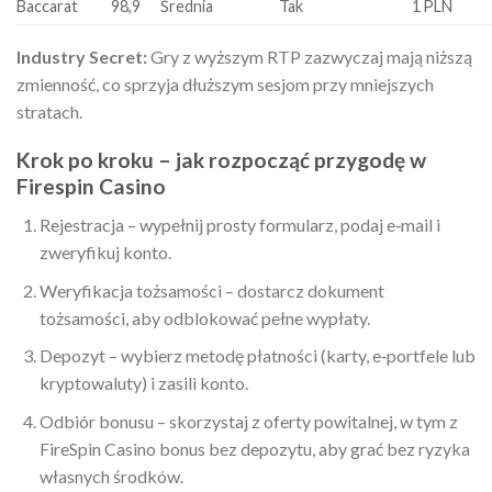
Baccarat
98,9
Średnia
Tak
1 PLN
Industry Secret:
Gry z wyższym RTP zazwyczaj mają niższą
zmienność, co sprzyja dłuższym sesjom przy mniejszych
stratach.
Krok po kroku – jak rozpocząć przygodę w
Firespin Casino
Rejestracja – wypełnij prosty formularz, podaj e‑mail i
zweryfikuj konto.
Weryfikacja tożsamości – dostarcz dokument
tożsamości, aby odblokować pełne wypłaty.
Depozyt – wybierz metodę płatności (karty, e‑portfele lub
kryptowaluty) i zasili konto.
Odbiór bonusu – skorzystaj z oferty powitalnej, w tym z
FireSpin Casino bonus bez depozytu, aby grać bez ryzyka
własnych środków.