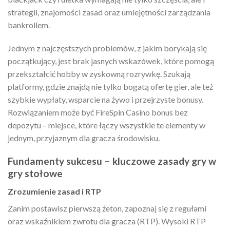
strategii, znajomości zasad oraz umiejętności zarządzania
bankrollem.
Jednym z najczęstszych problemów, z jakim borykają się
początkujący, jest brak jasnych wskazówek, które pomogą
przekształcić hobby w zyskowną rozrywkę. Szukają
platformy, gdzie znajdą nie tylko bogatą ofertę gier, ale też
szybkie wypłaty, wsparcie na żywo i przejrzyste bonusy.
Rozwiązaniem może być FireSpin Casino bonus bez
depozytu – miejsce, które łączy wszystkie te elementy w
jednym, przyjaznym dla gracza środowisku.
Fundamenty sukcesu – kluczowe zasady gry w
gry stołowe
Zrozumienie zasad i RTP
Zanim postawisz pierwszą żeton, zapoznaj się z regułami
oraz wskaźnikiem zwrotu dla gracza (RTP). Wysoki RTP