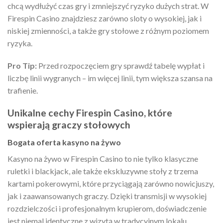
chcą wydłużyć czas gry i zmniejszyć ryzyko dużych strat. W
Firespin Casino znajdziesz zarówno sloty o wysokiej, jak i
niskiej zmienności, a także gry stołowe z różnym poziomem
ryzyka.
Pro Tip:
Przed rozpoczęciem gry sprawdź tabelę wypłat i
liczbę linii wygranych – im więcej linii, tym większa szansa na
trafienie.
Unikalne cechy Firespin Casino, które
wspierają graczy stołowych
Bogata oferta kasyno na żywo
Kasyno na żywo w Firespin Casino to nie tylko klasyczne
ruletki i blackjack, ale także ekskluzywne stoły z trzema
kartami pokerowymi, które przyciągają zarówno nowicjuszy,
jak i zaawansowanych graczy. Dzięki transmisji w wysokiej
rozdzielczości i profesjonalnym krupierom, doświadczenie
jest niemal identyczne z wizytą w tradycyjnym lokalu.