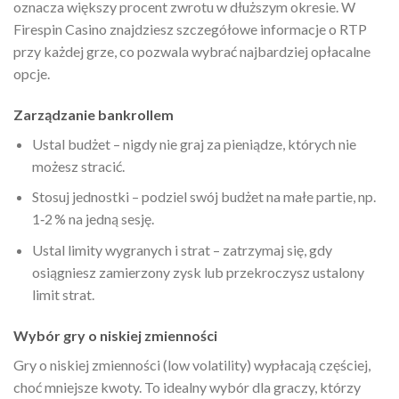
oznacza większy procent zwrotu w dłuższym okresie. W
Firespin Casino znajdziesz szczegółowe informacje o RTP
przy każdej grze, co pozwala wybrać najbardziej opłacalne
opcje.
Zarządzanie bankrollem
Ustal budżet – nigdy nie graj za pieniądze, których nie
możesz stracić.
Stosuj jednostki – podziel swój budżet na małe partie, np.
1‑2 % na jedną sesję.
Ustal limity wygranych i strat – zatrzymaj się, gdy
osiągniesz zamierzony zysk lub przekroczysz ustalony
limit strat.
Wybór gry o niskiej zmienności
Gry o niskiej zmienności (low volatility) wypłacają częściej,
choć mniejsze kwoty. To idealny wybór dla graczy, którzy