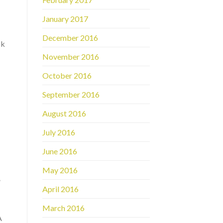
January 2017
December 2016
ck
November 2016
October 2016
September 2016
August 2016
July 2016
June 2016
May 2016
”
April 2016
March 2016
A