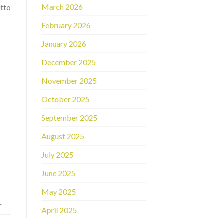
March 2026
utto
February 2026
January 2026
December 2025
November 2025
October 2025
September 2025
August 2025
July 2025
June 2025
May 2025
T
April 2025