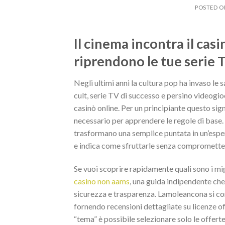
POSTED 
Il cinema incontra il casi
riprendono le tue serie 
Negli ultimi anni la cultura pop ha invaso le 
cult, serie TV di successo e persino videogio
casinò online. Per un principiante questo sign
necessario per apprendere le regole di base.
trasformano una semplice puntata in un’esper
e indica come sfruttarle senza compromettere 
Se vuoi scoprire rapidamente quali sono i mig
casino non aams
, una guida indipendente che
sicurezza e trasparenza. Lamoleancona si co
fornendo recensioni dettagliate su licenze off
“tema” è possibile selezionare solo le offerte