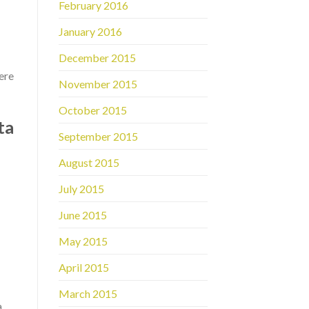
February 2016
January 2016
December 2015
ere
November 2015
October 2015
ta
September 2015
August 2015
July 2015
June 2015
May 2015
April 2015
March 2015
a