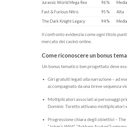
Jurassic World Mega Rex
96 %
Medi
Fast & Furious Nitro
95 %
Alta
The Dark Knight Legacy
94 %
Media
Il confronto evidenzia come ogni titolo punti 
mercato dei casinò online.
Come riconoscere un bonus temat
Un bonus tematico ben progettato deve essere
Giri gratuiti legati alla narrazione – ad e
accompagnato da una breve sequenza video
Moltiplicatori associati ai personaggi pri
Dominic Toretto attivano moltiplicatori x
Progressione chiara degli obiettivi – The 
“Joker’s Wild”, “Arkham Asylum”) ognuno 