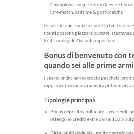
Champions League potrai ricevere fino a 
(pre‑match, halftime & post‑match).
Grazie alla sincronizzazione fra feed video HD
utenti possono piazzare puntate istantanee 
lo streaming dell’incontro sportivo.
Bonus di benvenuto con te
quando sei alle prime armi
I casinò online hanno creato pacchetti promo
rappresentano uno strumento potente per att
Tipologie principali
Bonus deposito codificato – inserendo 
ottengono crediti extra pari al 100 % sul
Giri gratuiti dedicati – molte piattaforme