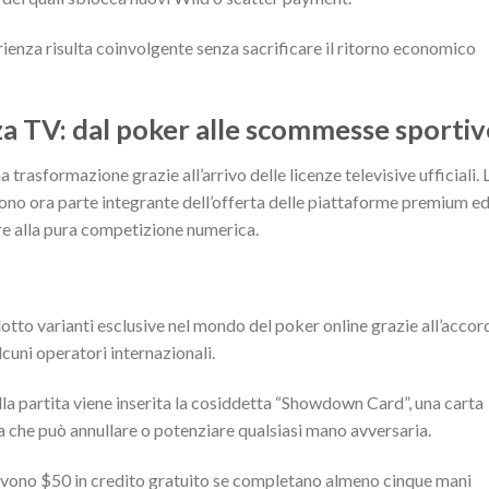
ienza risulta coinvolgente senza sacrificare il ritorno economico
za TV: dal poker alle scommesse sportiv
 trasformazione grazie all’arrivo delle licenze televisive ufficiali. 
sono ora parte integrante dell’offerta delle piattaforme premium e
tre alla pura competizione numerica.
otto varianti esclusive nel mondo del poker online grazie all’accor
lcuni operatori internazionali.
ella partita viene inserita la cosiddetta “Showdown Card”, una carta
ta che può annullare o potenziare qualsiasi mano avversaria.
ricevono $50 in credito gratuito se completano almeno cinque mani