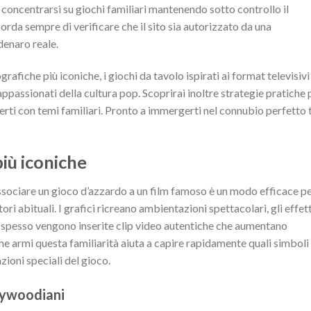
concentrarsi su giochi familiari mantenendo sotto controllo il
orda sempre di verificare che il sito sia autorizzato da una
denaro reale.
fiche più iconiche, i giochi da tavolo ispirati ai format televisivi
appassionati della cultura pop. Scoprirai inoltre strategie pratiche 
verti con temi familiari. Pronto a immergerti nel connubio perfetto 
iù iconiche
ssociare un gioco d’azzardo a un film famoso è un modo efficace p
ri abituali. I grafici ricreano ambientazioni spettacolari, gli effett
e spesso vengono inserite clip video autentiche che aumentano
ime armi questa familiarità aiuta a capire rapidamente quali simboli
zioni speciali del gioco.
llywoodiani