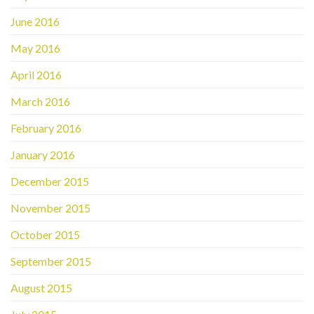
June 2016
May 2016
April 2016
March 2016
February 2016
January 2016
December 2015
November 2015
October 2015
September 2015
August 2015