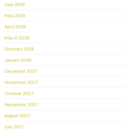
June 2018
May 2018
April 2018
March 2018
February 2018
January 2018
December 2017
November 2017
October 2017
September 2017
August 2017
July 2017