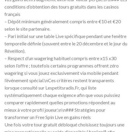
conditions d’obtention des tours gratuits dans les casinos
français
– Dépôt minimum généralement compris entre €10 et €20
selon le site partenaire.
– Pari initial sur une table Live spécifique pendant une fenêtre
temporelle définie (souvent entre le 20 décembre et le jour du
Réveillon).
– Respect d’un wagering habituel compris entre x15 x30
selon l’offre ; toutefois certains programmes offrent zéro
wagering si vous jouez exclusivement via mobile pendant
l’événement spécial.\nCes critères restent transparents
lorsque consulté sur Lespetitsradis.Fr, qui liste
systématiquement chaque exigence afin que vous puissiez
comparer rapidement quelles promotions répondent au
mieux à votre profil joueur.\n\n### Stratégies pour
transformer un Free Spin Live en gains réels
Une fois votre tour gratuit débloqué choisissez toujours une
mise proportionnelle au solde disponible (
bankroll
) afin