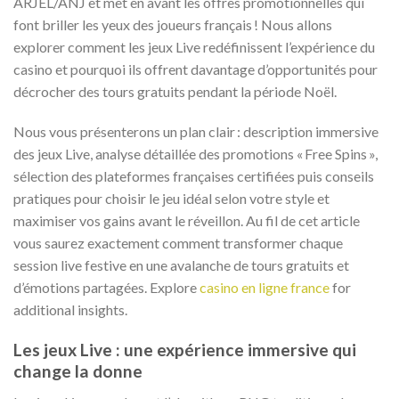
ARJEL/ANJ et met en avant les offres promotionnelles qui
font briller les yeux des joueurs français ! Nous allons
explorer comment les jeux Live redéfinissent l’expérience du
casino et pourquoi ils offrent davantage d’opportunités pour
décrocher des tours gratuits pendant la période Noël.
Nous vous présenterons un plan clair : description immersive
des jeux Live, analyse détaillée des promotions « Free Spins »,
sélection des plateformes françaises certifiées puis conseils
pratiques pour choisir le jeu idéal selon votre style et
maximiser vos gains avant le réveillon. Au fil de cet article
vous saurez exactement comment transformer chaque
session live festive en une avalanche de tours gratuits et
d’émotions partagées. Explore
casino en ligne france
for
additional insights.
Les jeux Live : une expérience immersive qui
change la donne