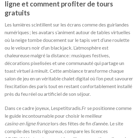
ligne et comment profiter de tours
gratuits
Les lumières scintillent sur les écrans comme des guirlandes
numériques ; les avatars s’animent autour de tables virtuelles
où la neige tombe doucement sur le tapis vert d’une roulette
ou le velours noir d’un blackjack. L’atmosphère est
chaleureuse malgré la distance : musiques festives,
décorations pixelisées et une communauté qui partage un
toast virtuel à minuit. Cette ambiance transforme chaque
salon de jeu en un véritable chalet digital où l’on peut savourer
l’excitation des paris tout en restant confortablement installé
près du feu réel ou artificiel de son séjour.
Dans ce cadre joyeux, Lespetitsradis.Fr se positionne comme
le guide incontournable pour choisir le meilleur
casino en ligne france
lors des fêtes de fin d’année. Le site
compile des tests rigoureux, compare les licences