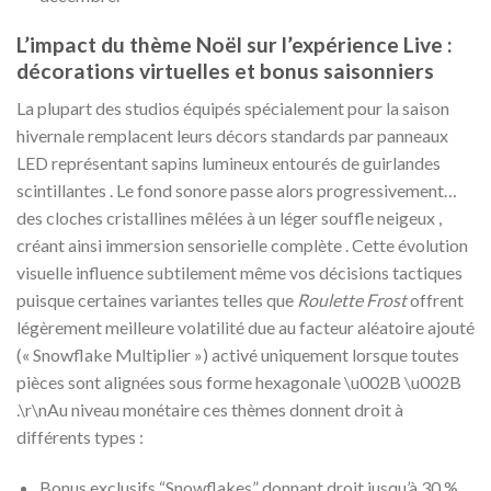
L’impact du thème Noël sur l’expérience Live :
décorations virtuelles et bonus saisonniers
La plupart des studios équipés spécialement pour la saison
hivernale remplacent leurs décors standards par panneaux
LED représentant sapins lumineux entourés de guirlandes
scintillantes . Le fond sonore passe alors progressivement…
des cloches cristallines mêlées à un léger souffle neigeux ,
créant ainsi immersion sensorielle complète . Cette évolution
visuelle influence subtilement même vos décisions tactiques
puisque certaines variantes telles que
Roulette Frost
offrent
légèrement meilleure volatilité due au facteur aléatoire ajouté
(« Snowflake Multiplier ») activé uniquement lorsque toutes
pièces sont alignées sous forme hexagonale \u002B \u002B
.\r\nAu niveau monétaire ces thèmes donnent droit à
différents types :
Bonus exclusifs “Snowflakes” donnant droit jusqu’à 30 %