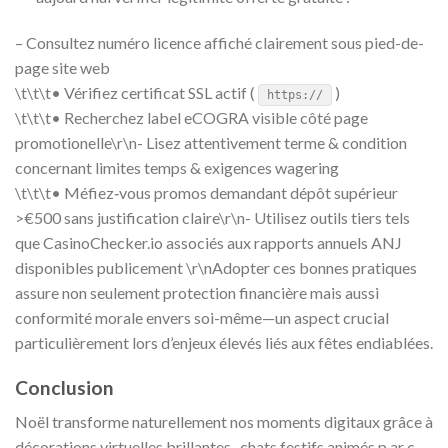
– Consultez numéro licence affiché clairement sous pied-de-
page site web
\t\t\t• Vérifiez certificat SSL actif (
)
https://
\t\t\t• Recherchez label eCOGRA visible côté page
promotionelle\r\n- Lisez attentivement terme & condition
concernant limites temps & exigences wagering
\t\t\t• Méfiez‑vous promos demandant dépôt supérieur
>€500 sans justification claire\r\n- Utilisez outils tiers tels
que CasinoChecker.io associés aux rapports annuels ANJ
disponibles publicement \r\nAdopter ces bonnes pratiques
assure non seulement protection financière mais aussi
conformité morale envers soi-même—un aspect crucial
particulièrement lors d’enjeux élevés liés aux fêtes endiablées.
Conclusion
Noël transforme naturellement nos moments digitaux grâce à
décorations virtu­elles brillantes , chats festifs animés p ar c