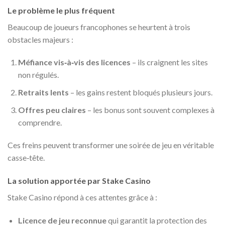
Le problème le plus fréquent
Beaucoup de joueurs francophones se heurtent à trois
obstacles majeurs :
Méfiance vis‑à‑vis des licences
– ils craignent les sites
non régulés.
Retraits lents
– les gains restent bloqués plusieurs jours.
Offres peu claires
– les bonus sont souvent complexes à
comprendre.
Ces freins peuvent transformer une soirée de jeu en véritable
casse‑tête.
La solution apportée par Stake Casino
Stake Casino répond à ces attentes grâce à :
Licence de jeu reconnue
qui garantit la protection des