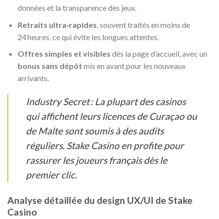
données et la transparence des jeux.
Retraits ultra‑rapides
, souvent traités en moins de
24 heures, ce qui évite les longues attentes.
Offres simples et visibles
dès la page d’accueil, avec un
bonus sans dépôt
mis en avant pour les nouveaux
arrivants.
Industry Secret : La plupart des casinos
qui affichent leurs licences de Curaçao ou
de Malte sont soumis à des audits
réguliers. Stake Casino en profite pour
rassurer les joueurs français dès le
premier clic.
Analyse détaillée du design UX/UI de Stake
Casino