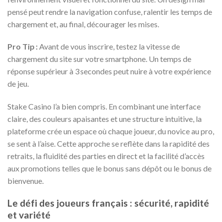
pensé peut rendre la navigation confuse, ralentir les temps de
chargement et, au final, décourager les mises.
Pro Tip :
Avant de vous inscrire, testez la vitesse de
chargement du site sur votre smartphone. Un temps de
réponse supérieur à 3 secondes peut nuire à votre expérience
de jeu.
Stake Casino l’a bien compris. En combinant une interface
claire, des couleurs apaisantes et une structure intuitive, la
plateforme crée un espace où chaque joueur, du novice au pro,
se sent à l’aise. Cette approche se reflète dans la rapidité des
retraits, la fluidité des parties en direct et la facilité d’accès
aux promotions telles que le bonus sans dépôt ou le bonus de
bienvenue.
Le défi des joueurs français : sécurité, rapidité
et variété