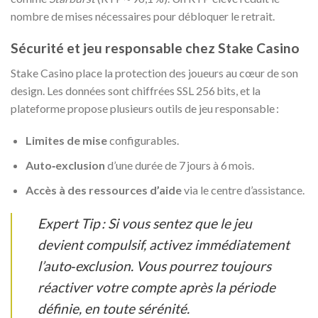
nombre de mises nécessaires pour débloquer le retrait.
Sécurité et jeu responsable chez Stake Casino
Stake Casino place la protection des joueurs au cœur de son
design. Les données sont chiffrées SSL 256 bits, et la
plateforme propose plusieurs outils de jeu responsable :
Limites de mise
configurables.
Auto‑exclusion
d’une durée de 7 jours à 6 mois.
Accès à des ressources d’aide
via le centre d’assistance.
Expert Tip : Si vous sentez que le jeu
devient compulsif, activez immédiatement
l’auto‑exclusion. Vous pourrez toujours
réactiver votre compte après la période
définie, en toute sérénité.