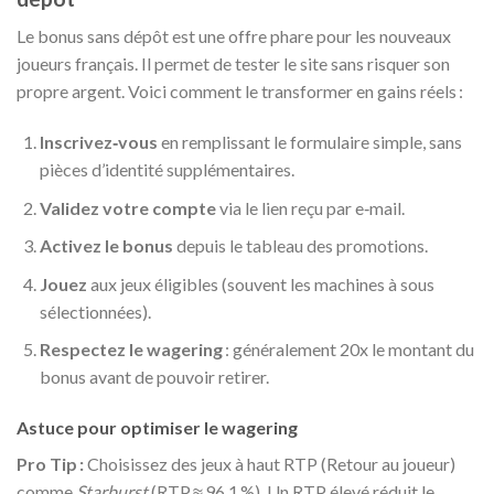
Le bonus sans dépôt est une offre phare pour les nouveaux
joueurs français. Il permet de tester le site sans risquer son
propre argent. Voici comment le transformer en gains réels :
Inscrivez‑vous
en remplissant le formulaire simple, sans
pièces d’identité supplémentaires.
Validez votre compte
via le lien reçu par e‑mail.
Activez le bonus
depuis le tableau des promotions.
Jouez
aux jeux éligibles (souvent les machines à sous
sélectionnées).
Respectez le wagering
: généralement 20x le montant du
bonus avant de pouvoir retirer.
Astuce pour optimiser le wagering
Pro Tip :
Choisissez des jeux à haut RTP (Retour au joueur)
comme
Starburst
(RTP ≈ 96,1 %). Un RTP élevé réduit le