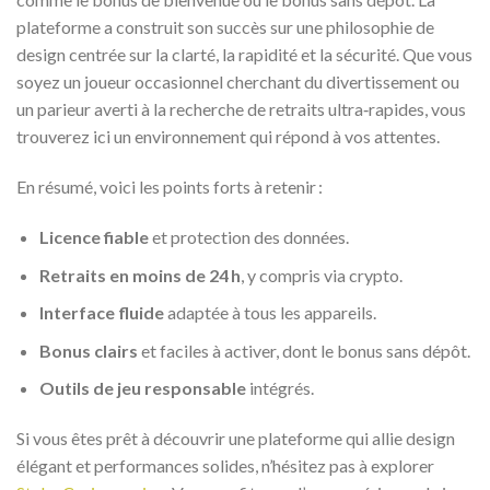
plateforme a construit son succès sur une philosophie de
design centrée sur la clarté, la rapidité et la sécurité. Que vous
soyez un joueur occasionnel cherchant du divertissement ou
un parieur averti à la recherche de retraits ultra‑rapides, vous
trouverez ici un environnement qui répond à vos attentes.
En résumé, voici les points forts à retenir :
Licence fiable
et protection des données.
Retraits en moins de 24 h
, y compris via crypto.
Interface fluide
adaptée à tous les appareils.
Bonus clairs
et faciles à activer, dont le bonus sans dépôt.
Outils de jeu responsable
intégrés.
Si vous êtes prêt à découvrir une plateforme qui allie design
élégant et performances solides, n’hésitez pas à explorer