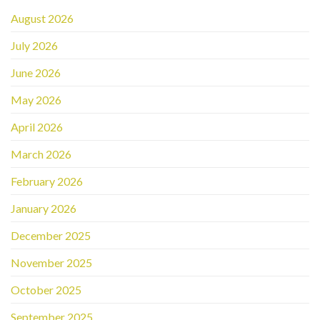
August 2026
July 2026
June 2026
May 2026
April 2026
March 2026
February 2026
January 2026
December 2025
November 2025
October 2025
September 2025