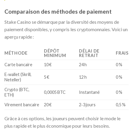
Comparaison des méthodes de paiement
Stake Casino se démarque par la diversité des moyens de
paiement disponibles, y compris les cryptomonnaies. Voici un
aperçu rapide :
DÉPÔT
DÉLAI DE
MÉTHODE
FRAIS
MINIMUM
RETRAIT
Carte bancaire
10 €
24 h
0 %
E‑wallet (Skrill,
5 €
12 h
0 %
Neteller)
Crypto (BTC,
0,0005 BTC
Instantané
0 %
ETH)
Virement bancaire
20 €
2‑3 jours
0,5 %
Grâce à ces options, les joueurs peuvent choisir le mode le
plus rapide et le plus économique pour leurs besoins.