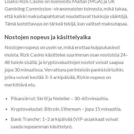
Lisäksi Rizk Casino on lisensioitu Maltan (MGA) ja UK
Gambling Commission -viranomaisten toimesta, mikä takaa,
että kaikki maksutapahtumat noudattavat tiukkoja sääntöjä.
Tämä luotettavuus on tärkeä tekijä, kun valitset maksutapaa.
Nostojen nopeus ja käsittelyaika
Nostojen nopeus on usein se, mikä erottaa huippukasinot
muista. Rizk Casino käsittelee suurimman osan nostoista 24–
48 tunnin sisällä, ja kryptovaluuttojen nostot voivat saapua
jopa 30 minuutissa. Verrattuna perinteisiin pankkisiirtoihin,
jotka voivat kestää 3–5 arkipäivää, Rizkin nopeus on
merkittävä etu.
Pikansiirrot: Skrill ja Neteller – 30–60 minuuttia.
Kryptovaluutat: Bitcoin, Ethereum – jopa 15 minuuttia.
Bank Transfer: 1–2 arkipäivää (VIP-asiakkaat voivat
saada nopeamman käsittelyn).