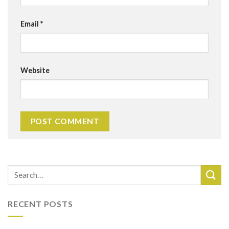
Email
*
Website
RECENT POSTS