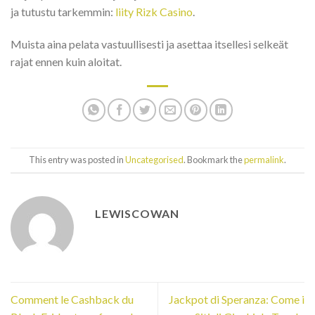
ja tutustu tarkemmin:
liity Rizk Casino
.
Muista aina pelata vastuullisesti ja asettaa itsellesi selkeät
rajat ennen kuin aloitat.
This entry was posted in
Uncategorised
. Bookmark the
permalink
.
LEWISCOWAN
Comment le Cashback du
Jackpot di Speranza: Come i