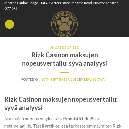
Skip
Mearns Canine Lodge, Star & Garter Estate, Mearns Road, Newton Mearns,
G77 6RS
to
content
UNCATEGORISED
Rizk Casinon maksujen
nopeusvertailu: syvä analyysi
POSTED ON
30TH SEPTEMBER 2025
BY
LEWISCOWAN
Rizk Casinon maksujen nopeusvertailu:
syvä analyysi
Maksujen nopeus on yksi tärkeimmistä tekijöistä
nettipelaajille. Tässä artikkelissa tarkastelemme, miten Rizk