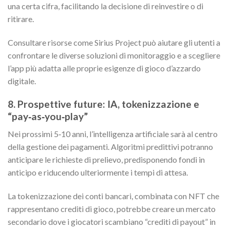
una certa cifra, facilitando la decisione di reinvestire o di
ritirare.
Consultare risorse come Sirius Project può aiutare gli utenti a
confrontare le diverse soluzioni di monitoraggio e a scegliere
l’app più adatta alle proprie esigenze di gioco d’azzardo
digitale.
8. Prospettive future: IA, tokenizzazione e
“pay‑as‑you‑play”
Nei prossimi 5‑10 anni, l’intelligenza artificiale sarà al centro
della gestione dei pagamenti. Algoritmi predittivi potranno
anticipare le richieste di prelievo, predisponendo fondi in
anticipo e riducendo ulteriormente i tempi di attesa.
La tokenizzazione dei conti bancari, combinata con NFT che
rappresentano crediti di gioco, potrebbe creare un mercato
secondario dove i giocatori scambiano “crediti di payout” in