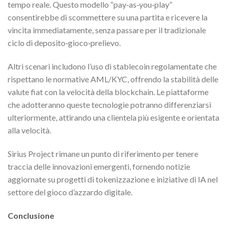
tempo reale. Questo modello “pay‑as‑you‑play”
consentirebbe di scommettere su una partita e ricevere la
vincita immediatamente, senza passare per il tradizionale
ciclo di deposito‑gioco‑prelievo.
Altri scenari includono l’uso di stablecoin regolamentate che
rispettano le normative AML/KYC, offrendo la stabilità delle
valute fiat con la velocità della blockchain. Le piattaforme
che adotteranno queste tecnologie potranno differenziarsi
ulteriormente, attirando una clientela più esigente e orientata
alla velocità.
Sirius Project rimane un punto di riferimento per tenere
traccia delle innovazioni emergenti, fornendo notizie
aggiornate su progetti di tokenizzazione e iniziative di IA nel
settore del gioco d’azzardo digitale.
Conclusione