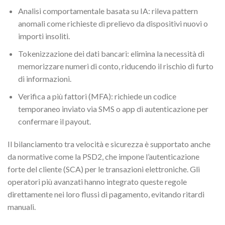
Analisi comportamentale basata su IA: rileva pattern
anomali come richieste di prelievo da dispositivi nuovi o
importi insoliti.
Tokenizzazione dei dati bancari: elimina la necessità di
memorizzare numeri di conto, riducendo il rischio di furto
di informazioni.
Verifica a più fattori (MFA): richiede un codice
temporaneo inviato via SMS o app di autenticazione per
confermare il payout.
Il bilanciamento tra velocità e sicurezza è supportato anche
da normative come la PSD2, che impone l’autenticazione
forte del cliente (SCA) per le transazioni elettroniche. Gli
operatori più avanzati hanno integrato queste regole
direttamente nei loro flussi di pagamento, evitando ritardi
manuali.