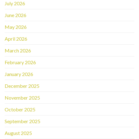
July 2026
June 2026
May 2026
April 2026
March 2026
February 2026
January 2026
December 2025
November 2025
October 2025
September 2025
August 2025