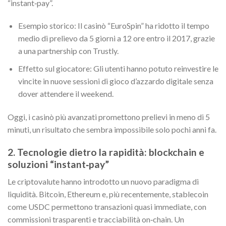
“instant‑pay”.
Esempio storico: Il casinò “EuroSpin” ha ridotto il tempo
medio di prelievo da 5 giorni a 12 ore entro il 2017, grazie
a una partnership con Trustly.
Effetto sul giocatore: Gli utenti hanno potuto reinvestire le
vincite in nuove sessioni di gioco d’azzardo digitale senza
dover attendere il weekend.
Oggi, i casinò più avanzati promettono prelievi in meno di 5
minuti, un risultato che sembra impossibile solo pochi anni fa.
2. Tecnologie dietro la rapidità: blockchain e
soluzioni “instant‑pay”
Le criptovalute hanno introdotto un nuovo paradigma di
liquidità. Bitcoin, Ethereum e, più recentemente, stablecoin
come USDC permettono transazioni quasi immediate, con
commissioni trasparenti e tracciabilità on‑chain. Un