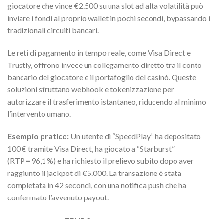
giocatore che vince €2.500 su una slot ad alta volatilità può
inviare i fondi al proprio wallet in pochi secondi, bypassando i
tradizionali circuiti bancari.
Le reti di pagamento in tempo reale, come Visa Direct e
Trustly, offrono invece un collegamento diretto tra il conto
bancario del giocatore e il portafoglio del casinò. Queste
soluzioni sfruttano webhook e tokenizzazione per
autorizzare il trasferimento istantaneo, riducendo al minimo
l’intervento umano.
Esempio pratico:
Un utente di “SpeedPlay” ha depositato
100 € tramite Visa Direct, ha giocato a “Starburst”
(RTP = 96,1 %) e ha richiesto il prelievo subito dopo aver
raggiunto il jackpot di €5.000. La transazione è stata
completata in 42 secondi, con una notifica push che ha
confermato l’avvenuto payout.