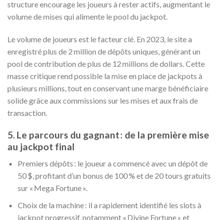
structure encourage les joueurs à rester actifs, augmentant le
volume de mises qui alimente le pool du jackpot.
Le volume de joueurs est le facteur clé. En 2023, le site a
enregistré plus de 2 million de dépôts uniques, générant un
pool de contribution de plus de 12 millions de dollars. Cette
masse critique rend possible la mise en place de jackpots à
plusieurs millions, tout en conservant une marge bénéficiaire
solide grâce aux commissions sur les mises et aux frais de
transaction.
5. Le parcours du gagnant : de la première mise
au jackpot final
Premiers dépôts : le joueur a commencé avec un dépôt de
50 $, profitant d’un bonus de 100 % et de 20 tours gratuits
sur « Mega Fortune ».
Choix de la machine : il a rapidement identifié les slots à
jackpot progressif, notamment « Divine Fortune » et