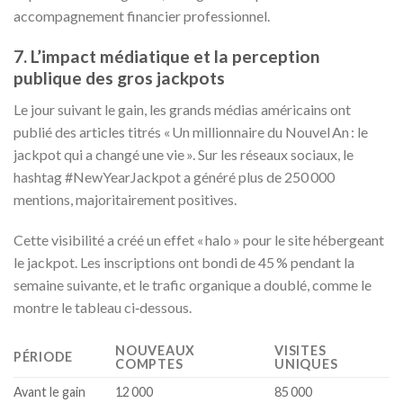
accompagnement financier professionnel.
7. L’impact médiatique et la perception
publique des gros jackpots
Le jour suivant le gain, les grands médias américains ont
publié des articles titrés « Un millionnaire du Nouvel An : le
jackpot qui a changé une vie ». Sur les réseaux sociaux, le
hashtag #NewYearJackpot a généré plus de 250 000
mentions, majoritairement positives.
Cette visibilité a créé un effet « halo » pour le site hébergeant
le jackpot. Les inscriptions ont bondi de 45 % pendant la
semaine suivante, et le trafic organique a doublé, comme le
montre le tableau ci‑dessous.
NOUVEAUX
VISITES
PÉRIODE
COMPTES
UNIQUES
Avant le gain
12 000
85 000