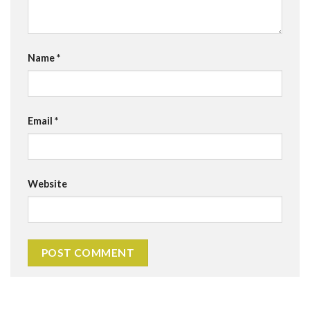
Name
*
Email
*
Website