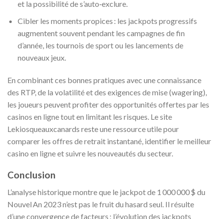
et la possibilité de s’auto‑exclure.
Cibler les moments propices : les jackpots progressifs
augmentent souvent pendant les campagnes de fin
d’année, les tournois de sport ou les lancements de
nouveaux jeux.
En combinant ces bonnes pratiques avec une connaissance
des RTP, de la volatilité et des exigences de mise (wagering),
les joueurs peuvent profiter des opportunités offertes par les
casinos en ligne tout en limitant les risques. Le site
Lekiosqueauxcanards reste une ressource utile pour
comparer les offres de retrait instantané, identifier le meilleur
casino en ligne et suivre les nouveautés du secteur.
Conclusion
L’analyse historique montre que le jackpot de 1 000 000 $ du
Nouvel An 2023 n’est pas le fruit du hasard seul. Il résulte
d’une convergence de facteurs : l’évolution des jackpots