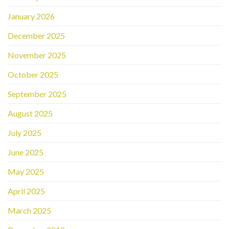
January 2026
December 2025
November 2025
October 2025
September 2025
August 2025
July 2025
June 2025
May 2025
April 2025
March 2025