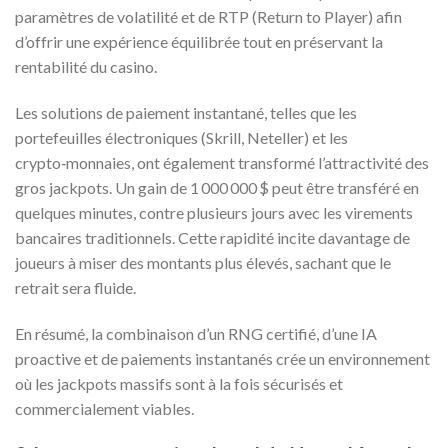
paramètres de volatilité et de RTP (Return to Player) afin
d’offrir une expérience équilibrée tout en préservant la
rentabilité du casino.
Les solutions de paiement instantané, telles que les
portefeuilles électroniques (Skrill, Neteller) et les
crypto‑monnaies, ont également transformé l’attractivité des
gros jackpots. Un gain de 1 000 000 $ peut être transféré en
quelques minutes, contre plusieurs jours avec les virements
bancaires traditionnels. Cette rapidité incite davantage de
joueurs à miser des montants plus élevés, sachant que le
retrait sera fluide.
En résumé, la combinaison d’un RNG certifié, d’une IA
proactive et de paiements instantanés crée un environnement
où les jackpots massifs sont à la fois sécurisés et
commercialement viables.