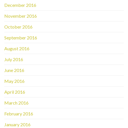
December 2016
November 2016
October 2016
September 2016
August 2016
July 2016
June 2016
May 2016
April 2016
March 2016
February 2016
January 2016