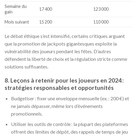
Semaine du
17 400
123 000
gain
Mois suivant
15 200
110 000
Le débat éthique s’est intensifié, certains critiques arguant
que la promotion de jackpots gigantesques exploite la
vulnérabilité des joueurs pendant les fêtes. D’autres
défendent la liberté de choix et la régulation stricte comme
solutions suffisantes.
8. Leçons à retenir pour les joueurs en 2024 :
stratégies responsables et opportunités
Budgetiser : fixer une enveloppe mensuelle (ex. : 200 €) et
ne jamais dépasser, même lors d’événements
promotionnels.
Utiliser les outils de contrôle : la plupart des plateformes
offrent des limites de dépôt, des rappels de temps de jeu