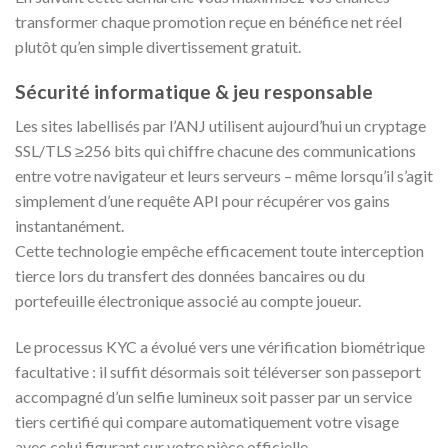
transformer chaque promotion reçue en bénéfice net réel
plutôt qu’en simple divertissement gratuit.
Sécurité informatique & jeu responsable
Les sites labellisés par l’ANJ utilisent aujourd’hui un cryptage
SSL/TLS ≥256 bits qui chiffre chacune des communications
entre votre navigateur et leurs serveurs – même lorsqu’il s’agit
simplement d’une requête API pour récupérer vos gains
instantanément.
Cette technologie empêche efficacement toute interception
tierce lors du transfert des données bancaires ou du
portefeuille électronique associé au compte joueur.
Le processus KYC a évolué vers une vérification biométrique
facultative : il suffit désormais soit téléverser son passeport
accompagné d’un selfie lumineux soit passer par un service
tiers certifié qui compare automatiquement votre visage
avec celui figurant sur votre pièce officielle.