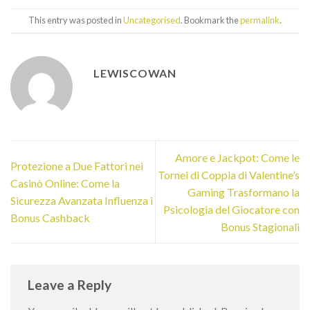
This entry was posted in
Uncategorised
. Bookmark the
permalink
.
LEWISCOWAN
Amore e Jackpot: Come le
Protezione a Due Fattori nei
Tornei di Coppia di Valentine’s
Casinò Online: Come la
Gaming Trasformano la
Sicurezza Avanzata Influenza i
Psicologia del Giocatore con
Bonus Cashback
Bonus Stagionali
Leave a Reply