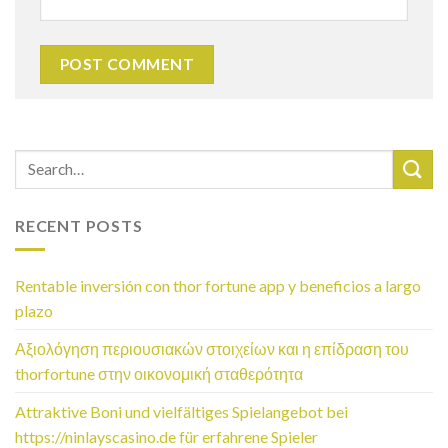
RECENT POSTS
Rentable inversión con thor fortune app y beneficios a largo
plazo
Αξιολόγηση περιουσιακών στοιχείων και η επίδραση του
thorfortune στην οικονομική σταθερότητα
Attraktive Boni und vielfältiges Spielangebot bei
https://ninlayscasino.de für erfahrene Spieler