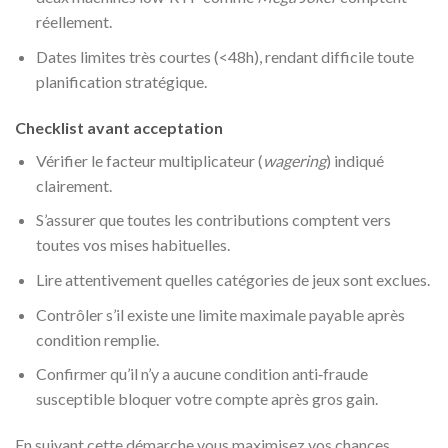
réellement.
Dates limites très courtes (<48h), rendant difficile toute
planification stratégique.
Checklist avant acceptation
Vérifier le facteur multiplicateur (
wagering
) indiqué
clairement.
S’assurer que toutes les contributions comptent vers
toutes vos mises habituelles.
Lire attentivement quelles catégories de jeux sont exclues.
Contrôler s’il existe une limite maximale payable après
condition remplie.
Confirmer qu’il n’y a aucune condition anti‑fraude
susceptible bloquer votre compte après gros gain.
En suivant cette démarche vous maximisez vos chances