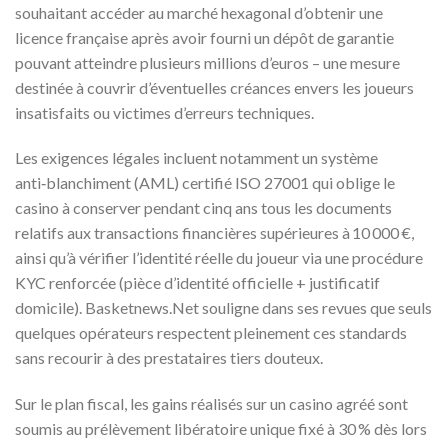
souhaitant accéder au marché hexagonal d’obtenir une
licence française après avoir fourni un dépôt de garantie
pouvant atteindre plusieurs millions d’euros – une mesure
destinée à couvrir d’éventuelles créances envers les joueurs
insatisfaits ou victimes d’erreurs techniques.
Les exigences légales incluent notamment un système
anti‑blanchiment (AML) certifié ISO 27001 qui oblige le
casino à conserver pendant cinq ans tous les documents
relatifs aux transactions financières supérieures à 10 000 €,
ainsi qu’à vérifier l’identité réelle du joueur via une procédure
KYC renforcée (pièce d’identité officielle + justificatif
domicile). Basketnews.Net souligne dans ses revues que seuls
quelques opérateurs respectent pleinement ces standards
sans recourir à des prestataires tiers douteux.
Sur le plan fiscal, les gains réalisés sur un casino agréé sont
soumis au prélèvement libératoire unique fixé à 30 % dès lors