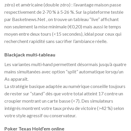
zéro) et américaine (double zéro) : l’avantage maison passe
respectivement de 2·70 % à 5·26 %. Sur la plateforme testée
par Basketnews.Net , on trouve un tableau “live” affichant
non seulement la mise minimale (€0,20) mais aussi le temps
moyen entre deux tours (<15 secondes), idéal pour ceux qui
recherchent rapidité sans sacrifier l’ambiance réelle.
Blackjack multi‑tableau
Les variantes multi‑hand permettent désormais jusqu’à quatre
mains simultanées avec option “split” automatique lorsqu’un
As apparaît.
La stratégie basique adaptée au numérique conseille toujours
de rester sur “stand” dès que votre total atteint 17 contre un
croupier montrant un carte basse (<7). Des simulateurs
intégrés montrent votre taux prévu de victoire (>42 %) selon
votre style agressif ou conservateur.
Poker Texas Hold’em online