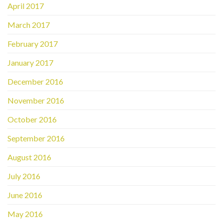
April 2017
March 2017
February 2017
January 2017
December 2016
November 2016
October 2016
September 2016
August 2016
July 2016
June 2016
May 2016