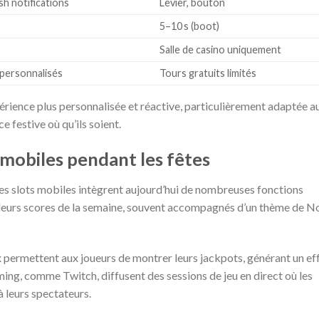
sh notifications
Levier, bouton
5–10 s (boot)
Salle de casino uniquement
 personnalisés
Tours gratuits limités
érience plus personnalisée et réactive, particulièrement adaptée a
 festive où qu’ils soient.
ts mobiles pendant les fêtes
 les slots mobiles intègrent aujourd’hui de nombreuses fonctions
lleurs scores de la semaine, souvent accompagnés d’un thème de No
x permettent aux joueurs de montrer leurs jackpots, générant un ef
aming, comme Twitch, diffusent des sessions de jeu en direct où les
à leurs spectateurs.