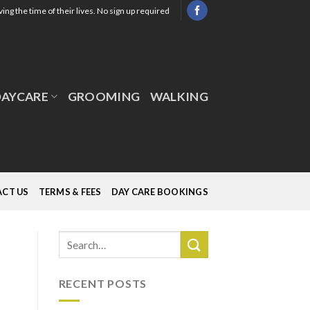
ing the time of their lives. No sign up required
DAYCARE
GROOMING
WALKING
CT US
TERMS & FEES
DAY CARE BOOKINGS
RECENT POSTS