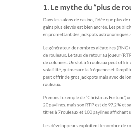
1. Le mythe du “plus de ro
Dans les salons de casino, l’idée que plus d
gains plus élevés est bien ancrée. Les public
en promettant des jackpots astronomiques. Ce
Le générateur de nombres aléatoires (RNG) g
de rouleaux. Le taux de retour au joueur (R
de colonnes. Un slot à 5 rouleaux peut offrir 
volatilité, qui mesure la fréquence et l’amplit
peut offrir de gros jackpots mais avec de 
rouleaux.
Prenons l’exemple de “Christmas Fortune”, un 
20 paylines, mais son RTP est de 97,2 % et sa
titres à 7 rouleaux et 100 paylines affichant 
Les développeurs exploitent le nombre de 