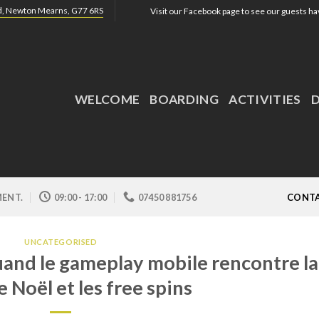
ad, Newton Mearns, G77 6RS
Visit our Facebook page to see our guests hav
WELCOME
BOARDING
ACTIVITIES
ENT.
09:00 - 17:00
07450 881756
CONTA
UNCATEGORISED
uand le gameplay mobile rencontre la
 Noël et les free spins