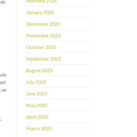
February 2026
 de
January 2026
December 2025
November 2025
October 2025
September 2025
August 2025
male
July 2025
ant
s ne
June 2025
May 2025
April 2025
.
March 2025