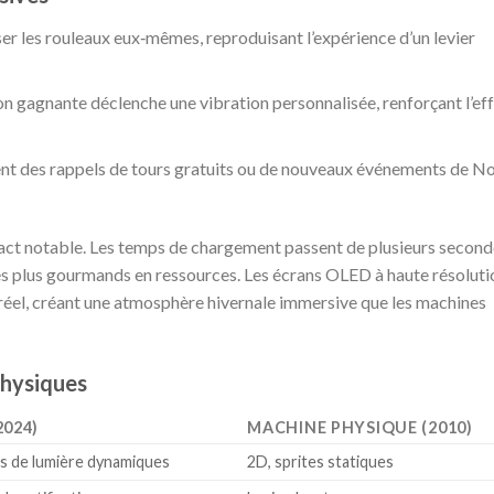
ser les rouleaux eux‑mêmes, reproduisant l’expérience d’un levier
n gagnante déclenche une vibration personnalisée, renforçant l’ef
ient des rappels de tours gratuits ou de nouveaux événements de No
act notable. Les temps de chargement passent de plusieurs second
es plus gourmands en ressources. Les écrans OLED à haute résoluti
réel, créant une atmosphère hivernale immersive que les machines
physiques
2024)
MACHINE PHYSIQUE (2010)
ts de lumière dynamiques
2D, sprites statiques