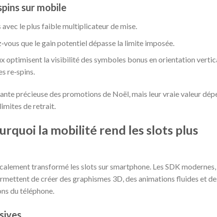
spins sur mobile
s avec le plus faible multiplicateur de mise.
‑vous que le gain potentiel dépasse la limite imposée.
ux optimisent la visibilité des symboles bonus en orientation vertic
s re‑spins.
sante précieuse des promotions de Noël, mais leur vraie valeur dé
imites de retrait.
ourquoi la mobilité rend les slots plus
calement transformé les slots sur smartphone. Les SDK modernes,
ettent de créer des graphismes 3D, des animations fluides et de
ons du téléphone.
sives