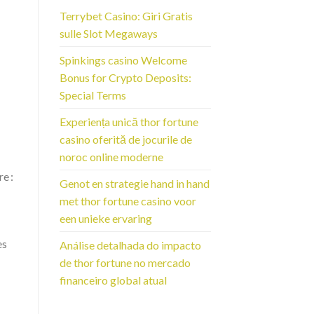
Terrybet Casino: Giri Gratis
sulle Slot Megaways
Spinkings casino Welcome
Bonus for Crypto Deposits:
Special Terms
Experiența unică thor fortune
casino oferită de jocurile de
noroc online moderne
e :
Genot en strategie hand in hand
met thor fortune casino voor
een unieke ervaring
es
Análise detalhada do impacto
de thor fortune no mercado
financeiro global atual