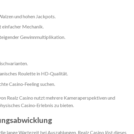
Walzen und hohen Jackpots.
it einfacher Mechanik.
steigender Gewinnmultiplikation.
ischvarianten.
anisches Roulette in HD‑Qualität.
echte Casino‑Feeling suchen.
von Realz Casino nutzt mehrere Kameraperspektiven und
physisches Casino‑Erlebnis zu bieten.
lungsabwicklung
 die lange Wartezeit bei Auszahlungen. Realz Casino löst dieses