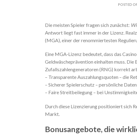
POSTED 
Die meisten Spieler fragen sich zunächst:
Wie
Antwort liegt fast immer in der Lizenz. Rea
(MGA), einer der renommiertesten Regulier
Eine MGA‑Lizenz bedeutet, dass das Casino 
Geldwäscheprävention einhalten muss. Die B
Zufallszahlengeneratoren (RNG) korrekt arbe
– Transparente Auszahlungsquoten – die Ret
– Sicherer Spielerschutz – persönliche Date
– Faire Streitbeilegung – bei Unstimmigkei
Durch diese Lizenzierung positioniert sich 
Markt.
Bonusangebote, die wirkli