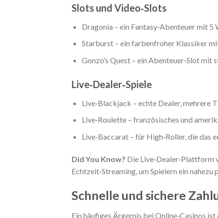
Slots und Video‑Slots
Dragonia – ein Fantasy‑Abenteuer mit 5 
Starburst – ein farbenfroher Klassiker m
Gonzo’s Quest – ein Abenteuer‑Slot mit 
Live‑Dealer‑Spiele
Live‑Blackjack – echte Dealer, mehrere T
Live‑Roulette – französisches und amerik
Live‑Baccarat – für High‑Roller, die das 
Did You Know?
Die Live‑Dealer‑Plattform 
Echtzeit‑Streaming, um Spielern ein nahezu 
Schnelle und sichere Zah
Ein häufiges Ärgernis bei Online‑Casinos ist