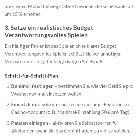
über einen Monat hinweg stabile Gewinne, die seine Bankroll
um 15 % erhöhen.
3. Setze ein realistisches Budget –
Verantwortungsvolles Spielen
Ein häufiger Fehler ist das Spielen ohne klares Budget.
Verantwortungsvolles Spielen schützt Sie vor unnötigen
Verlusten und sorgt für langfristigen Spielspaß.
Schritt‑für‑Schritt‑Plan
Bankroll festlegen
– bestimmen Sie, wie viel Geld Sie pro
Woche maximal einsetzen wollen.
Einsatzlimits setzen
– nutzen Sie die Limit‑Funktion im
Casino‑Account (z. B. Maximal‑Einzahlung 50 € pro Tag).
Pausen einlegen
– aktivieren Sie Selbstsperren für
24 Stunden, wenn Sie das Gefühl haben, zu viel zu spielen.