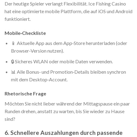
Der heutige Spieler verlangt Flexibilität. Ice Fishing Casino
hat eine optimierte mobile Plattform, die auf iOS und Android
funktioniert.
Mobile‑Checkliste
📱 Aktuelle App aus dem App‑Store herunterladen (oder
Browser‑Version nutzen).
🔒 Sicheres WLAN oder mobile Daten verwenden.
📊 Alle Bonus‑ und Promotion‑Details bleiben synchron
mit dem Desktop‑Account.
Rhetorische Frage
Möchten Sie nicht lieber während der Mittagspause ein paar
Runden drehen, anstatt zu warten, bis Sie wieder zu Hause
sind?
6. Schnellere Auszahlungen durch passende