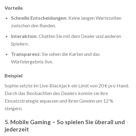
Vorteile
Schnelle Entscheidungen
: Keine langen Wartezeiten
zwischen den Runden.
Interaktion
: Chatten Sie mit dem Dealer und anderen
Spielern.
Transparenz
: Sie sehen die Karten und das
Würfelergebnis live.
Beispiel
Sophie setzte im Live‑Blackjack ein Limit von 20 € pro Hand.
Durch das Beobachten des Dealers konnte sie ihre
Einsatzstrategie anpassen und ihren Gewinn um 12 %
steigern.
5. Mobile Gaming – So spielen Sie überall und
jederzeit