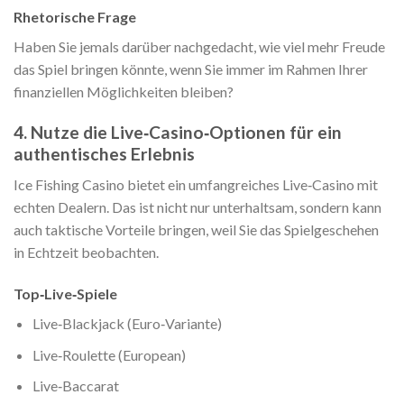
Rhetorische Frage
Haben Sie jemals darüber nachgedacht, wie viel mehr Freude
das Spiel bringen könnte, wenn Sie immer im Rahmen Ihrer
finanziellen Möglichkeiten bleiben?
4. Nutze die Live‑Casino‑Optionen für ein
authentisches Erlebnis
Ice Fishing Casino bietet ein umfangreiches Live‑Casino mit
echten Dealern. Das ist nicht nur unterhaltsam, sondern kann
auch taktische Vorteile bringen, weil Sie das Spielgeschehen
in Echtzeit beobachten.
Top‑Live‑Spiele
Live‑Blackjack (Euro‑Variante)
Live‑Roulette (European)
Live‑Baccarat