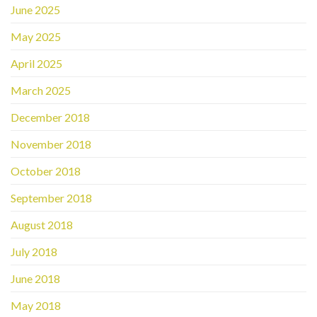
June 2025
May 2025
April 2025
March 2025
December 2018
November 2018
October 2018
September 2018
August 2018
July 2018
June 2018
May 2018