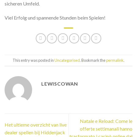
sicheren Umfeld.
Viel Erfolg und spannende Stunden beim Spielen!
This entry was posted in
Uncategorised
. Bookmark the
permalink
.
LEWISCOWAN
Natale e Reload: Come le
Het ultieme overzicht van live
offerte settimanali hanno
dealer spellen bij Hiddenjack
trasformato i casinò online dal