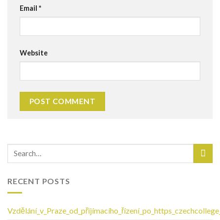
Email
*
Website
RECENT POSTS
Vzdělání_v_Praze_od_přijímacího_řízení_po_https_czechcollege