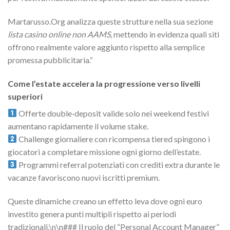
Martarusso.Org analizza queste strutture nella sua sezione
lista casino online non AAMS
, mettendo in evidenza quali siti
offrono realmente valore aggiunto rispetto alla semplice
promessa pubblicitaria.“
Come l’estate accelera la progressione verso livelli
superiori
Offerte double‑deposit valide solo nei weekend festivi
aumentano rapidamente il volume stake.
Challenge giornaliere con ricompensa tiered spingono i
giocatori a completare missione ogni giorno dell’estate.
Programmi referral potenziati con crediti extra durante le
vacanze favoriscono nuovi iscritti premium.
Queste dinamiche creano un effetto leva dove ogni euro
investito genera punti multipli rispetto ai periodi
tradizionali.\n\n### Il ruolo del “Personal Account Manager”