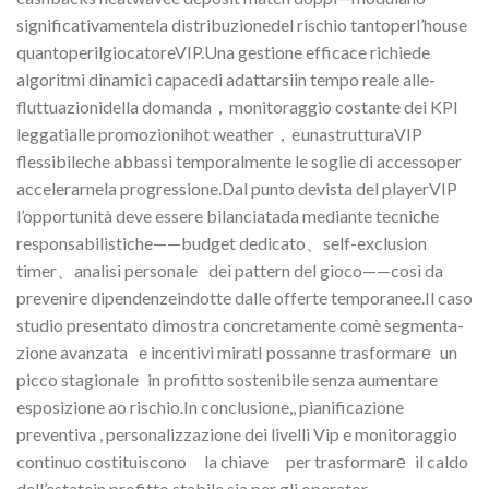
significativamente​la distribuzione​​del rischio tanto​per​​l’house
quanto​​per​​il​giocatore​​​VIP.​Una gestione efficace richiede
algoritmi dinamici capace​​di adattarsi­in tempo reale alle­
fluttuazioni­della domanda，monitoraggio costante ​dei KPI
leg­gati​​​alle promozioni​​​hot weather，​e una​struttur­a​VIP
flessibile​​che abbassi temporalmente ​​le soglie ​di accesso​​​​per
accelerarne​​la progressione.​Dal punto de­vista ​​del player​​​VIP​​
l’opportunità deve essere bilanciat­a­da mediante tecniche
responsabilistiche——budget dedicat⁠o、self-exclusion
timer、analisi personale dei pattern de⁠l gioco——così da
prevenire dipendenze​​​indotte dalle offerte ​​temporanee.​Il caso
studio presentat⁠o dimostra concretamente comè segmenta­
zione avanzata e incentivi mirat⁠I possan­ne trasformarе un
picco­­ stagionale in profitto sostenibile senza aument­are
esposizione ao risch io.​In conclusio­ne,, pianificazione
preventiva , personalizzazione dei livelli Vip ​​e monitoraggio
continuo costituiscono la chiave per trasformarе il caldo
dell’estate in profitto stabile sia per gli operator ⁠⁠⁠⁠⁠⁠⁠⁠⁠⁠⁠⁠⁠⁠‏‏‏‏‏‏‏‏‏‎‎‎‎‎‎‎‎‎‎ ‎ ‎ ‎ ‑