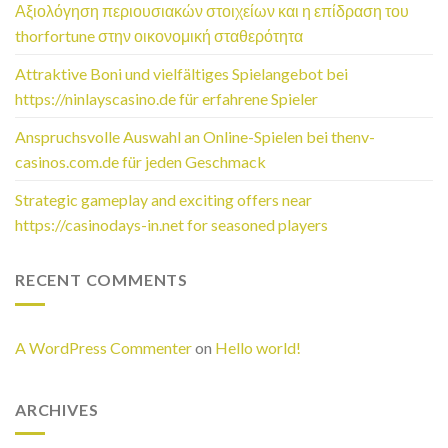
Αξιολόγηση περιουσιακών στοιχείων και η επίδραση του
thorfortune στην οικονομική σταθερότητα
Attraktive Boni und vielfältiges Spielangebot bei
https://ninlayscasino.de für erfahrene Spieler
Anspruchsvolle Auswahl an Online-Spielen bei thenv-
casinos.com.de für jeden Geschmack
Strategic gameplay and exciting offers near
https://casinodays-in.net for seasoned players
RECENT COMMENTS
A WordPress Commenter
on
Hello world!
ARCHIVES