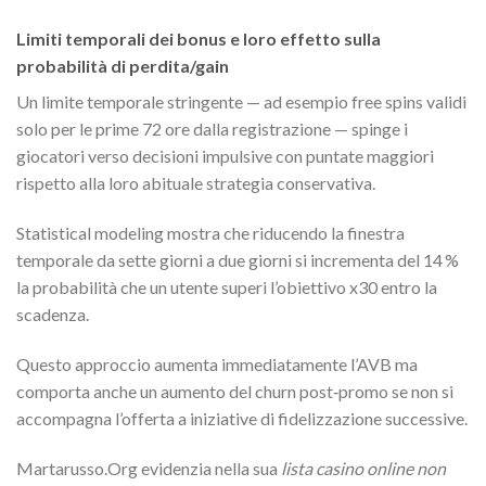
Limiti temporali dei bonus e loro effetto sulla
probabilità di perdita/gain
Un limite temporale stringente — ad esempio free spins validi
solo per le prime 72 ore dalla registrazione — spinge i
giocatori verso decisioni impulsive con puntate maggiori
rispetto alla loro abituale strategia conservativa.
Statistical modeling mostra che riducendo la finestra
temporale da sette giorni a due giorni si incrementa del 14 %
la probabilità che un utente superi l’obiettivo x30 entro la
scadenza.
Questo approccio aumenta immediatamente l’AVB ma
comporta anche un aumento del churn post‑promo se non si
accompagna l’offerta a iniziative di fidelizzazione successive.
Martarusso.Org evidenzia nella sua
lista casino online non