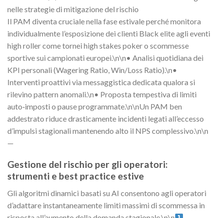
nelle strategie di mitigazione del rischio
Il PAM diventa cruciale nella fase estivale perché monitora
individualmente l’esposizione dei clienti Black elite agli eventi
high roller come tornei high stakes poker o scommesse
sportive sui campionati europei.\n\n• Analisi quotidiana dei
KPI personali (Wagering Ratio, Win/Loss Ratio).\n•
Interventi proattivi via messaggistica dedicata qualora si
rilevino pattern anomali.\n• Proposta tempestiva di limiti
auto‑imposti o pause programmate.\n\nUn PAM ben
addestrato riduce drasticamente incidenti legati all’eccesso
d’impulsi stagionali mantenendo alto il NPS complessivo.\n\n
—
Gestione del rischio per gli operatori:
strumenti e best practice estive
Gli algoritmi dinamici basati su AI consentono agli operatori
d’adattare instantaneamente limiti massimi di scommessa in
risposta all’aumento della domanda stagionale.\n\n