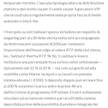
temporale ristretto. Ciascuna tipologia altera la distribuzione
statistica del rischio sia per il casinò sia per il giocatore VIP
che ne usufruisce regolarmente nella propria fascia di livello
avanzato o black tier.
I free spins su slot balneari spesso includono un requisito di
wagering pari al x30 della vincita netta ed è accompagnato
da limiti massimi sul payout (€200) per contenere
l’esposizione dell’house edge al valore RTP della slot stessa
(es.: Sunburst Reel ha RTP 96 %). Il cashback invece
restituisce una percentuale fissa sul loss netto settimanale —
tipicamente dal 12 % al 20 % — ma solo sui giochi ad alta
volatilità come Marea Jackpot o su tavoli con puntata
minima elevata (> €100). Il deposito doppio può arrivare fino
al 200 % sul primo ricarico entro le prime 48 ore
dall’iscrizione al programma VIP estate‑23 ed è solitamente
vincolato ad un turnover minimo pari al x20 della somma
depositata prima della possibilità di prelievo integrale dei