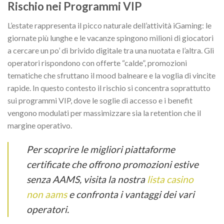
Rischio nei Programmi VIP
L’estate rappresenta il picco naturale dell’attività iGaming: le
giornate più lunghe e le vacanze spingono milioni di giocatori
a cercare un po’ di brivido digitale tra una nuotata e l’altra. Gli
operatori rispondono con offerte “calde”, promozioni
tematiche che sfruttano il mood balneare e la voglia di vincite
rapide. In questo contesto il rischio si concentra soprattutto
sui programmi VIP, dove le soglie di accesso e i benefit
vengono modulati per massimizzare sia la retention che il
margine operativo.
Per scoprire le migliori piattaforme
certificate che offrono promozioni estive
senza AAMS, visita la nostra
lista casino
non aams
e confronta i vantaggi dei vari
operatori.