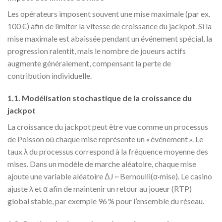
Les opérateurs imposent souvent une mise maximale (par ex.
100 €) afin de limiter la vitesse de croissance du jackpot. Si la
mise maximale est abaissée pendant un événement spécial, la
progression ralentit, mais le nombre de joueurs actifs
augmente généralement, compensant la perte de
contribution individuelle.
1.1. Modélisation stochastique de la croissance du
jackpot
La croissance du jackpot peut être vue comme un processus
de Poisson où chaque mise représente un « événement ». Le
taux λ du processus correspond à la fréquence moyenne des
mises. Dans un modèle de marche aléatoire, chaque mise
ajoute une variable aléatoire ΔJ ~ Bernoulli(α·mise). Le casino
ajuste λ et α afin de maintenir un retour au joueur (RTP)
global stable, par exemple 96 % pour l’ensemble du réseau.