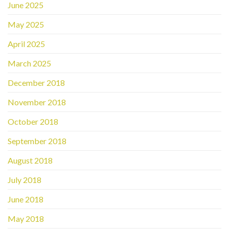
June 2025
May 2025
April 2025
March 2025
December 2018
November 2018
October 2018
September 2018
August 2018
July 2018
June 2018
May 2018