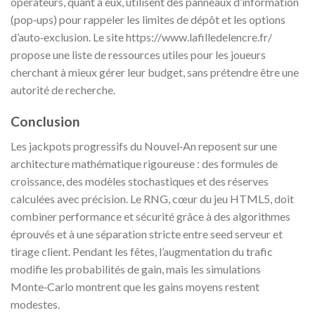
opérateurs, quant à eux, utilisent des panneaux d’information
(pop‑ups) pour rappeler les limites de dépôt et les options
d’auto‑exclusion. Le site https://www.lafilledelencre.fr/
propose une liste de ressources utiles pour les joueurs
cherchant à mieux gérer leur budget, sans prétendre être une
autorité de recherche.
Conclusion
Les jackpots progressifs du Nouvel‑An reposent sur une
architecture mathématique rigoureuse : des formules de
croissance, des modèles stochastiques et des réserves
calculées avec précision. Le RNG, cœur du jeu HTML5, doit
combiner performance et sécurité grâce à des algorithmes
éprouvés et à une séparation stricte entre seed serveur et
tirage client. Pendant les fêtes, l’augmentation du trafic
modifie les probabilités de gain, mais les simulations
Monte‑Carlo montrent que les gains moyens restent
modestes.