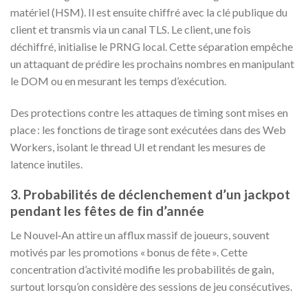
matériel (HSM). Il est ensuite chiffré avec la clé publique du
client et transmis via un canal TLS. Le client, une fois
déchiffré, initialise le PRNG local. Cette séparation empêche
un attaquant de prédire les prochains nombres en manipulant
le DOM ou en mesurant les temps d’exécution.
Des protections contre les attaques de timing sont mises en
place : les fonctions de tirage sont exécutées dans des Web
Workers, isolant le thread UI et rendant les mesures de
latence inutiles.
3. Probabilités de déclenchement d’un jackpot
pendant les fêtes de fin d’année
Le Nouvel‑An attire un afflux massif de joueurs, souvent
motivés par les promotions « bonus de fête ». Cette
concentration d’activité modifie les probabilités de gain,
surtout lorsqu’on considère des sessions de jeu consécutives.