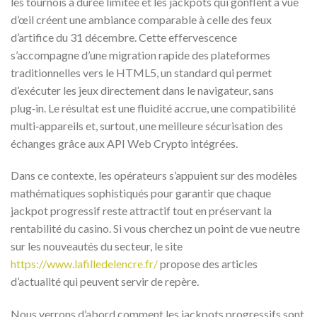
les tournois à durée limitée et les jackpots qui gonflent à vue
d’œil créent une ambiance comparable à celle des feux
d’artifice du 31 décembre. Cette effervescence
s’accompagne d’une migration rapide des plateformes
traditionnelles vers le HTML5, un standard qui permet
d’exécuter les jeux directement dans le navigateur, sans
plug‑in. Le résultat est une fluidité accrue, une compatibilité
multi‑appareils et, surtout, une meilleure sécurisation des
échanges grâce aux API Web Crypto intégrées.
Dans ce contexte, les opérateurs s’appuient sur des modèles
mathématiques sophistiqués pour garantir que chaque
jackpot progressif reste attractif tout en préservant la
rentabilité du casino. Si vous cherchez un point de vue neutre
sur les nouveautés du secteur, le site
https://www.lafilledelencre.fr/
propose des articles
d’actualité qui peuvent servir de repère.
Nous verrons d’abord comment les jackpots progressifs sont