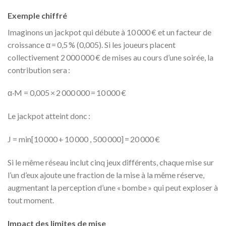
Exemple chiffré
Imaginons un jackpot qui débute à 10 000 € et un facteur de
croissance α = 0,5 % (0,005). Si les joueurs placent
collectivement 2 000 000 € de mises au cours d’une soirée, la
contribution sera :
α·M = 0,005 × 2 000 000 = 10 000 €
Le jackpot atteint donc :
J = min[10 000 + 10 000 , 500 000] = 20 000 €
Si le même réseau inclut cinq jeux différents, chaque mise sur
l’un d’eux ajoute une fraction de la mise à la même réserve,
augmentant la perception d’une « bombe » qui peut exploser à
tout moment.
Impact des limites de mise