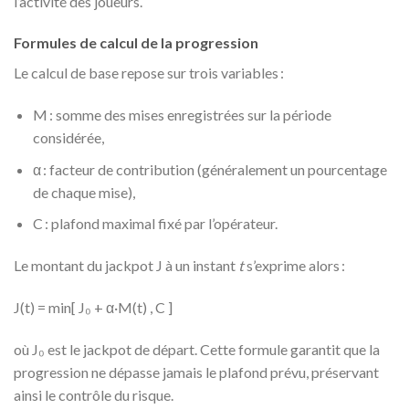
l’activité des joueurs.
Formules de calcul de la progression
Le calcul de base repose sur trois variables :
M : somme des mises enregistrées sur la période
considérée,
α : facteur de contribution (généralement un pourcentage
de chaque mise),
C : plafond maximal fixé par l’opérateur.
Le montant du jackpot J à un instant
t
s’exprime alors :
J(t) = min[ J₀ + α·M(t) , C ]
où J₀ est le jackpot de départ. Cette formule garantit que la
progression ne dépasse jamais le plafond prévu, préservant
ainsi le contrôle du risque.