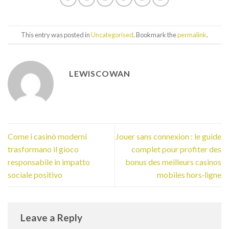
This entry was posted in
Uncategorised
. Bookmark the
permalink
.
LEWISCOWAN
Come i casinò moderni
Jouer sans connexion : le guide
trasformano il gioco
complet pour profiter des
responsabile in impatto
bonus des meilleurs casinos
sociale positivo
mobiles hors‑ligne
Leave a Reply