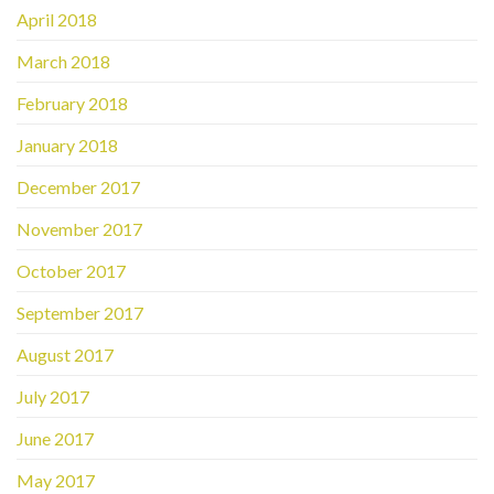
April 2018
March 2018
February 2018
January 2018
December 2017
November 2017
October 2017
September 2017
August 2017
July 2017
June 2017
May 2017