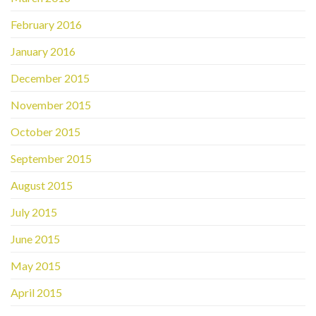
February 2016
January 2016
December 2015
November 2015
October 2015
September 2015
August 2015
July 2015
June 2015
May 2015
April 2015