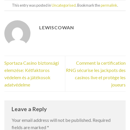
This entry was posted in
Uncategorised
. Bookmark the
permalink
.
LEWISCOWAN
Sportaza Casino biztonsági
Comment la certification
elemzése: Kétfaktoros
RNG sécurise les jackpots des
védelem és a játékosok
casinos live et protège les
adatvédelme
joueurs
Leave a Reply
Your email address will not be published.
Required
fields are marked
*