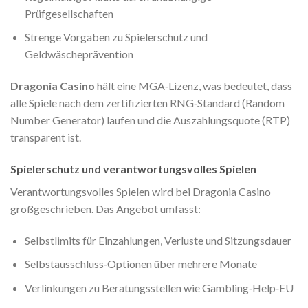
Prüfgesellschaften
Strenge Vorgaben zu Spielerschutz und
Geldwäscheprävention
Dragonia Casino
hält eine MGA‑Lizenz, was bedeutet, dass
alle Spiele nach dem zertifizierten RNG‑Standard (Random
Number Generator) laufen und die Auszahlungsquote (RTP)
transparent ist.
Spielerschutz und verantwortungsvolles Spielen
Verantwortungsvolles Spielen wird bei Dragonia Casino
großgeschrieben. Das Angebot umfasst:
Selbstlimits für Einzahlungen, Verluste und Sitzungsdauer
Selbstausschluss‑Optionen über mehrere Monate
Verlinkungen zu Beratungsstellen wie Gambling‑Help‑EU