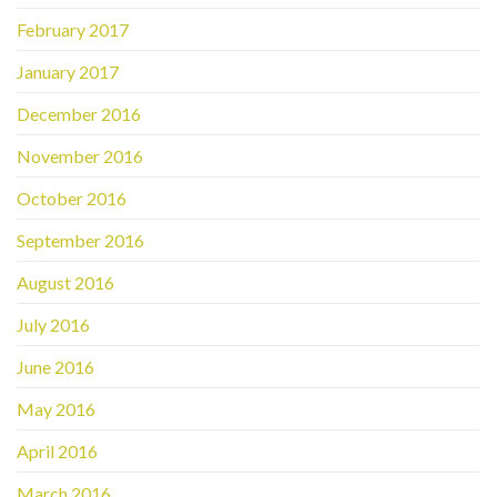
February 2017
January 2017
December 2016
November 2016
October 2016
September 2016
August 2016
July 2016
June 2016
May 2016
April 2016
March 2016