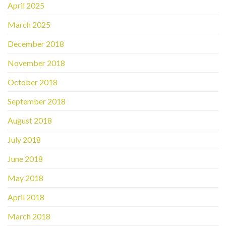
April 2025
March 2025
December 2018
November 2018
October 2018
September 2018
August 2018
July 2018
June 2018
May 2018
April 2018
March 2018