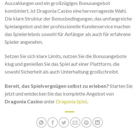
Auszahlungen und ein großzügiges Bonusangebot
kombiniert, ist Dragonia Casino eine hervorragende Wahl.
Die klare Struktur der Bonusbedingungen, das umfangreiche
Spielangebot und der professionelle Kundenservice machen
das Spielerlebnis sowohl für Anfänger als auch für erfahrene
Spieler angenehm.
Setzen Sie sich klare Limits, nutzen Sie die Bonusangebote
klug und genießen Sie das Spiel auf einer Plattform, die
sowohl Sicherheit als auch Unterhaltung großschreibt.
Bereit, das Spielvergnügen selbst zu erleben?
Starten Sie
jetzt und entdecken Sie das komplette Angebot von
Dragonia Casino
unter
Dragonia Spiel
.