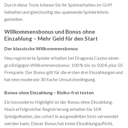
Durch diese Tools können Sie Ihr Spielverhalten im Griff
behalten und gleichzeitig das spannende Spielerlebnis
genießen.
Willkommensbonus und Bonus ohne
Einzahlung – Mehr Geld für den Start
Der klassische Willkommensbonus
Neu registrierte Spieler erhalten bei Dragonia Casino einen
großzügigen Willkommensbonus: 100 % bis zu 500 € plus 50
Freispiele. Der Bonus gilt für die ersten drei Einzahlungen und
hat eine moderate 30‑fache Umsatzbedingung.
Bonus ohne Einzahlung – Risiko‑frei testen
Ein besonderes Highlight ist der Bonus ohne Einzahlung.
Nach erfolgreicher Registrierung erhalten Sie 10 €
Spielguthaben, das sofort in ausgewählten Slots verwendet
werden kann. Dieser Bonus hat keine Einzahlungspflicht,