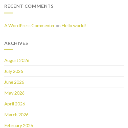
RECENT COMMENTS
A WordPress Commenter
on
Hello world!
ARCHIVES
August 2026
July 2026
June 2026
May 2026
April 2026
March 2026
February 2026