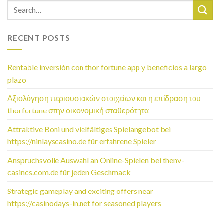
RECENT POSTS
Rentable inversión con thor fortune app y beneficios a largo
plazo
Αξιολόγηση περιουσιακών στοιχείων και η επίδραση του
thorfortune στην οικονομική σταθερότητα
Attraktive Boni und vielfältiges Spielangebot bei
https://ninlayscasino.de für erfahrene Spieler
Anspruchsvolle Auswahl an Online-Spielen bei thenv-
casinos.com.de für jeden Geschmack
Strategic gameplay and exciting offers near
https://casinodays-in.net for seasoned players