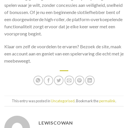
spelen waar je wilt, zonder concessies aan veiligheid, snelheid
of bonussen. Of je nu een beginnende slotliefhebber bent of
een doorgewinterde high‑roller, de platform‑overkoepelende
functionaliteit zorgt ervoor dat je elke keer weer met een
voorsprong begint.
Klaar om zelf de voordelen te ervaren? Bezoek de site, maak
een account aan en geniet van een spelervaring die echt met je
meebeweegt.
This entry was posted in
Uncategorised
. Bookmark the
permalink
.
LEWISCOWAN