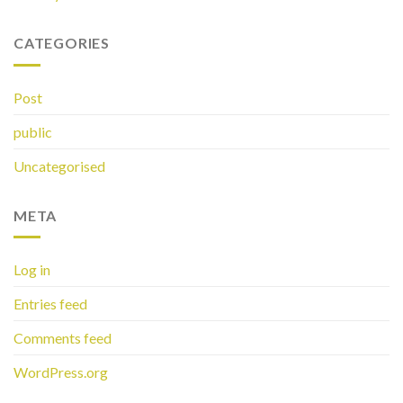
CATEGORIES
Post
public
Uncategorised
META
Log in
Entries feed
Comments feed
WordPress.org