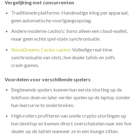
Vergelijking met concurrenten
Traditionele platforms: Handmatige inlog per apparaat,
geen automatische voortgangsopslag.
Andere moderne casino’s: Soms alleen een cloud‑wallet,
maar geen echte spel‑state synchronisatie.
NovaDreams Casino casino
: Volledige real‑time
synchronisatie van slots, live dealer tafels en zelfs
crash‑games.
Voordelen voor verschillende spelers
Beginnende spelers kunnen hun eerste storting op de
telefoon doen en later verder spelen op de laptop zonder
hun leercurve te onderbreken.
High‑rollers profiteren van snelle crypto‑stortingen op
hun desktop en kunnen direct overschakelen naar een live
dealer op de tablet wanneer ze in een lounge zitten.