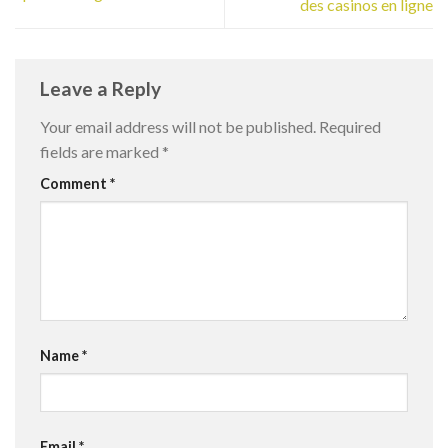
des casinos en ligne
Leave a Reply
Your email address will not be published.
Required
fields are marked
*
Comment
*
Name
*
Email
*