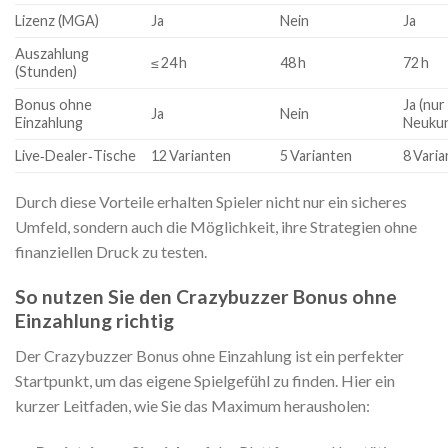
Lizenz (MGA)
Ja
Nein
Ja
Auszahlung
≤ 24 h
48 h
72 h
(Stunden)
Bonus ohne
Ja (nur
Ja
Nein
Einzahlung
Neuku
Live‑Dealer‑Tische
12 Varianten
5 Varianten
8 Vari
Durch diese Vorteile erhalten Spieler nicht nur ein sicheres
Umfeld, sondern auch die Möglichkeit, ihre Strategien ohne
finanziellen Druck zu testen.
So nutzen Sie den Crazybuzzer Bonus ohne
Einzahlung richtig
Der Crazybuzzer Bonus ohne Einzahlung ist ein perfekter
Startpunkt, um das eigene Spielgefühl zu finden. Hier ein
kurzer Leitfaden, wie Sie das Maximum herausholen: