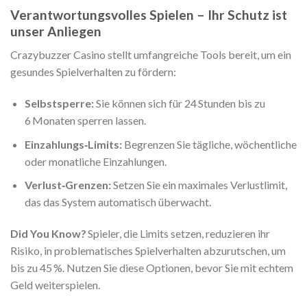
Verantwortungsvolles Spielen – Ihr Schutz ist
unser Anliegen
Crazybuzzer Casino stellt umfangreiche Tools bereit, um ein
gesundes Spielverhalten zu fördern:
Selbstsperre:
Sie können sich für 24 Stunden bis zu
6 Monaten sperren lassen.
Einzahlungs‑Limits:
Begrenzen Sie tägliche, wöchentliche
oder monatliche Einzahlungen.
Verlust‑Grenzen:
Setzen Sie ein maximales Verlustlimit,
das das System automatisch überwacht.
Did You Know?
Spieler, die Limits setzen, reduzieren ihr
Risiko, in problematisches Spielverhalten abzurutschen, um
bis zu 45 %. Nutzen Sie diese Optionen, bevor Sie mit echtem
Geld weiterspielen.