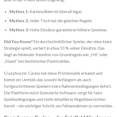
Mythos 1:
Kartenzählen ist überall legal.
Mythos 2:
Jeder Tisch hat die gleichen Regeln.
Mythos 3:
Hohe Einsätze garantieren höhere Gewinne.
Did You Know?
Ein durchschnittlicher Spieler, der ohne klare
Strategie spielt, verliert in etwa 55 % seiner Einsätze. Das
liegt an fehlender Kenntnis von Grundregeln wie „Hit“ oder
„Stand“ bei bestimmten Punktzahlen.
Crazybuzzer Casino hat diese Problematik erkannt und
bietet ein Umfeld, das sowohl Anfängern als auch
fortgeschrittenen Spielern klare Rahmenbedingungen liefert.
Die Plattform nutzt lizenzierte Software, sorgt für faire
Spielbedingungen und stellt detaillierte Regelübersichten
bereit – ein wichtiger Schritt, um Fehlannahmen zu vermeiden.