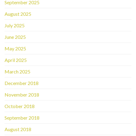
September 2025
August 2025
July 2025
June 2025
May 2025
April 2025
March 2025
December 2018
November 2018
October 2018
September 2018
August 2018