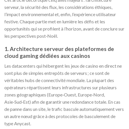
serveur, la sécurité des flux, les considérations éthiques,
l’impact environnemental et, enfin, l’expérience utilisateur
festive. Chaque partie met en lumière les défis et les
opportunités qui se profilent à l’horizon, avant de conclure sur
les perspectives post‑Noël.
1. Architecture serveur des plateformes de
cloud gaming dédiées aux casinos
Les datacenters qui hébergent les jeux de casino en direct ne
sont plus de simples entrepôts de serveurs ; ce sont de
véritables hubs de connectivité mondiale. La plupart des
opérateurs répartissent leurs infrastructures sur plusieurs
zones géographiques (Europe‑Ouest, Europe‑Nord,
Asie‑Sud‑Est) afin de garantir une redondance totale. En cas
de panne dans un site, le trafic bascule automatiquement vers
un autre nœud grâce à des protocoles de basculement de
type Anycast.