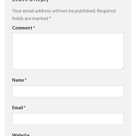
Your email address will not be published.
Required
fields are marked
*
Comment
*
Name
*
Email
*
Website