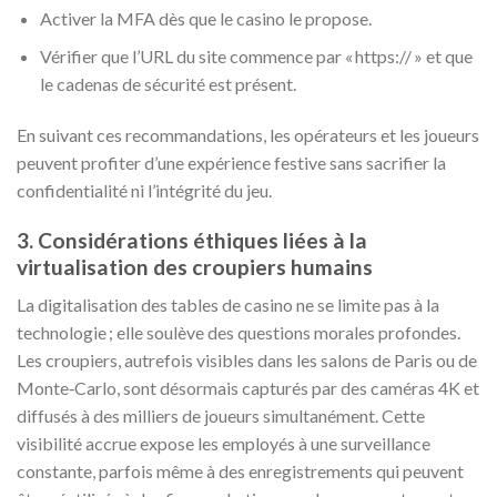
Activer la MFA dès que le casino le propose.
Vérifier que l’URL du site commence par « https:// » et que
le cadenas de sécurité est présent.
En suivant ces recommandations, les opérateurs et les joueurs
peuvent profiter d’une expérience festive sans sacrifier la
confidentialité ni l’intégrité du jeu.
3. Considérations éthiques liées à la
virtualisation des croupiers humains
La digitalisation des tables de casino ne se limite pas à la
technologie ; elle soulève des questions morales profondes.
Les croupiers, autrefois visibles dans les salons de Paris ou de
Monte‑Carlo, sont désormais capturés par des caméras 4K et
diffusés à des milliers de joueurs simultanément. Cette
visibilité accrue expose les employés à une surveillance
constante, parfois même à des enregistrements qui peuvent