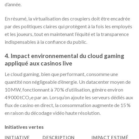
d’année.
En résumé, la virtualisation des croupiers doit être encadrée
par des politiques claires qui protègent à la fois les employés
et les joueurs, tout en maintenant l’équité et la transparence
indispensables à la confiance du public.
4. Impact environnemental du cloud gaming
appliqué aux casinos live
Le cloud gaming, bien que performant, consomme une
quantité non négligeable d’énergie. Un datacenter moyen de
10 MW, fonctionnant à 70 % d’utilisation, génère environ
49 000 tCO₂e par an. Lorsqu’on ajoute les serveurs dédiés aux
flux de casino en direct, la consommation augmente de 15 %
en raison du décodage vidéo haute résolution.
Initiatives vertes
INITIATIVE
DESCRIPTION
IMPACT ESTIMÉ