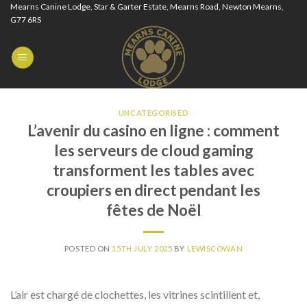
Skip
Mearns Canine Lodge, Star & Garter Estate, Mearns Road, Newton Mearns,
G77 6RS
to
content
UNCATEGORISED
L’avenir du casino en ligne : comment
les serveurs de cloud gaming
transforment les tables avec
croupiers en direct pendant les
fêtes de Noël
POSTED ON
15TH JULY 2025
BY
LEWISCOWAN
L’air est chargé de clochettes, les vitrines scintillent et,