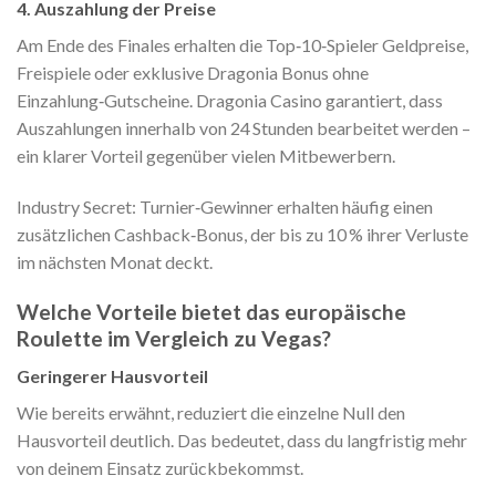
4. Auszahlung der Preise
Am Ende des Finales erhalten die Top‑10‑Spieler Geldpreise,
Freispiele oder exklusive Dragonia Bonus ohne
Einzahlung‑Gutscheine. Dragonia Casino garantiert, dass
Auszahlungen innerhalb von 24 Stunden bearbeitet werden –
ein klarer Vorteil gegenüber vielen Mitbewerbern.
Industry Secret: Turnier‑Gewinner erhalten häufig einen
zusätzlichen Cashback‑Bonus, der bis zu 10 % ihrer Verluste
im nächsten Monat deckt.
Welche Vorteile bietet das europäische
Roulette im Vergleich zu Vegas?
Geringerer Hausvorteil
Wie bereits erwähnt, reduziert die einzelne Null den
Hausvorteil deutlich. Das bedeutet, dass du langfristig mehr
von deinem Einsatz zurückbekommst.