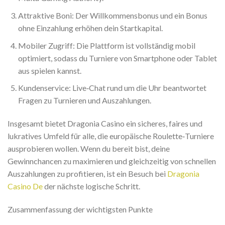
Attraktive Boni: Der Willkommensbonus und ein Bonus
ohne Einzahlung erhöhen dein Startkapital.
Mobiler Zugriff: Die Plattform ist vollständig mobil
optimiert, sodass du Turniere von Smartphone oder Tablet
aus spielen kannst.
Kundenservice: Live‑Chat rund um die Uhr beantwortet
Fragen zu Turnieren und Auszahlungen.
Insgesamt bietet Dragonia Casino ein sicheres, faires und
lukratives Umfeld für alle, die europäische Roulette‑Turniere
ausprobieren wollen. Wenn du bereit bist, deine
Gewinnchancen zu maximieren und gleichzeitig von schnellen
Auszahlungen zu profitieren, ist ein Besuch bei
Dragonia
Casino De
der nächste logische Schritt.
Zusammenfassung der wichtigsten Punkte