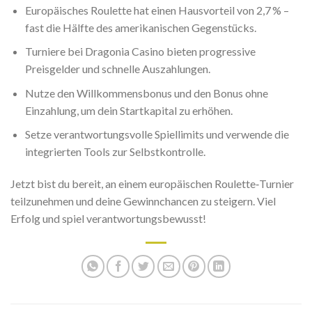
Europäisches Roulette hat einen Hausvorteil von 2,7 % –
fast die Hälfte des amerikanischen Gegenstücks.
Turniere bei Dragonia Casino bieten progressive
Preisgelder und schnelle Auszahlungen.
Nutze den Willkommensbonus und den Bonus ohne
Einzahlung, um dein Startkapital zu erhöhen.
Setze verantwortungsvolle Spiellimits und verwende die
integrierten Tools zur Selbstkontrolle.
Jetzt bist du bereit, an einem europäischen Roulette‑Turnier
teilzunehmen und deine Gewinnchancen zu steigern. Viel
Erfolg und spiel verantwortungsbewusst!