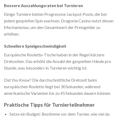
Bessere Auszahlungsraten bei Turnieren
Einige Turniere bieten Progressive Jackpot‑Pools, die bei
jedem gespielten Spin wachsen. Dragonia Casino nutzt diesen
Mechanismus, um den Gesamtwert der Preisgelder zu
erhöhen.
Schnellere Spielgeschwindigkeit
Europäische Roulette‑Tische haben in der Regel kürzere
Drehzeiten. Das erhöht die Anzahl der gespielten Hände pro
Stunde, was besonders in Turnieren wichtig ist.
Did You Know? Die durchschnittliche Drehzeit beim
europäischen Roulette liegt bei 30 Sekunden, während
amerikanische Varianten bis zu 45 Sekunden dauern können.
Praktische Tipps für Turnierteilnehmer
Setze ein Budget: Bestimme vor dem Turnier, wie viel du