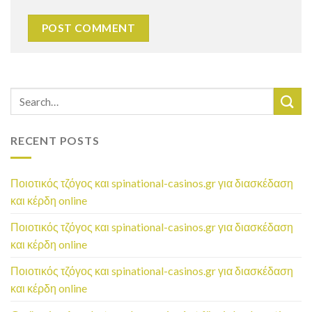
RECENT POSTS
Ποιοτικός τζόγος και spinational-casinos.gr για διασκέδαση
και κέρδη online
Ποιοτικός τζόγος και spinational-casinos.gr για διασκέδαση
και κέρδη online
Ποιοτικός τζόγος και spinational-casinos.gr για διασκέδαση
και κέρδη online