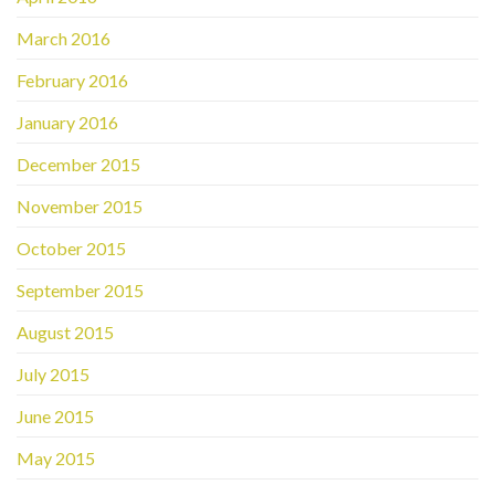
March 2016
February 2016
January 2016
December 2015
November 2015
October 2015
September 2015
August 2015
July 2015
June 2015
May 2015