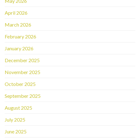
May 2026
April 2026
March 2026
February 2026
January 2026
December 2025
November 2025
October 2025
September 2025
August 2025
July 2025
June 2025