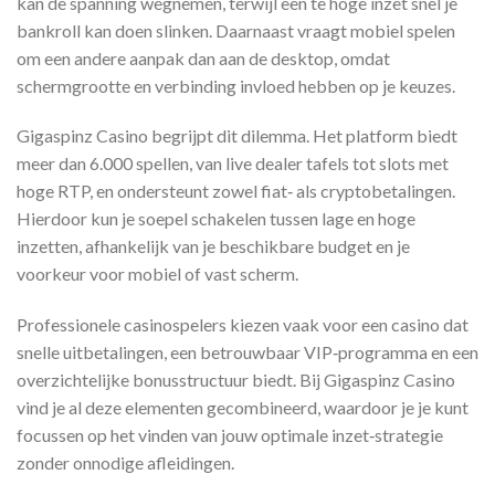
kan de spanning wegnemen, terwijl een te hoge inzet snel je
bankroll kan doen slinken. Daarnaast vraagt mobiel spelen
om een andere aanpak dan aan de desktop, omdat
schermgrootte en verbinding invloed hebben op je keuzes.
Gigaspinz Casino begrijpt dit dilemma. Het platform biedt
meer dan 6.000 spellen, van live dealer tafels tot slots met
hoge RTP, en ondersteunt zowel fiat‑ als cryptobetalingen.
Hierdoor kun je soepel schakelen tussen lage en hoge
inzetten, afhankelijk van je beschikbare budget en je
voorkeur voor mobiel of vast scherm.
Professionele casinospelers kiezen vaak voor een casino dat
snelle uitbetalingen, een betrouwbaar VIP‑programma en een
overzichtelijke bonusstructuur biedt. Bij Gigaspinz Casino
vind je al deze elementen gecombineerd, waardoor je je kunt
focussen op het vinden van jouw optimale inzet‑strategie
zonder onnodige afleidingen.