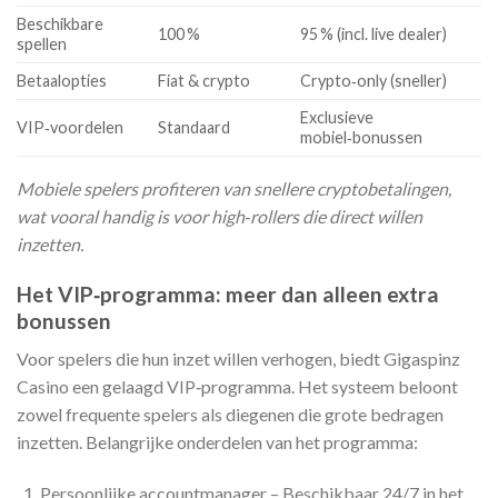
Beschikbare
100 %
95 % (incl. live dealer)
spellen
Betaalopties
Fiat & crypto
Crypto‑only (sneller)
Exclusieve
VIP‑voordelen
Standaard
mobiel‑bonussen
Mobiele spelers profiteren van snellere cryptobetalingen,
wat vooral handig is voor high‑rollers die direct willen
inzetten.
Het VIP‑programma: meer dan alleen extra
bonussen
Voor spelers die hun inzet willen verhogen, biedt Gigaspinz
Casino een gelaagd VIP‑programma. Het systeem beloont
zowel frequente spelers als diegenen die grote bedragen
inzetten. Belangrijke onderdelen van het programma:
Persoonlijke accountmanager – Beschikbaar 24/7 in het