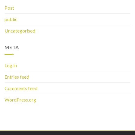
Post
public
Uncategorised
META
Log in
Entries feed
Comments feed
WordPress.org