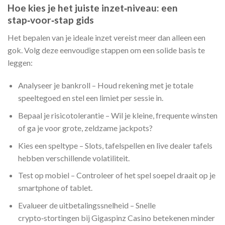
Hoe kies je het juiste inzet‑niveau: een
stap‑voor‑stap gids
Het bepalen van je ideale inzet vereist meer dan alleen een
gok. Volg deze eenvoudige stappen om een solide basis te
leggen:
Analyseer je bankroll – Houd rekening met je totale
speeltegoed en stel een limiet per sessie in.
Bepaal je risicotolerantie – Wil je kleine, frequente winsten
of ga je voor grote, zeldzame jackpots?
Kies een speltype – Slots, tafelspellen en live dealer tafels
hebben verschillende volatiliteit.
Test op mobiel – Controleer of het spel soepel draait op je
smartphone of tablet.
Evalueer de uitbetalingssnelheid – Snelle
crypto‑stortingen bij Gigaspinz Casino betekenen minder