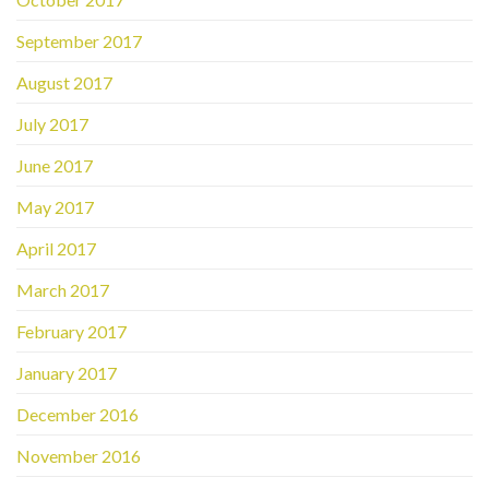
September 2017
August 2017
July 2017
June 2017
May 2017
April 2017
March 2017
February 2017
January 2017
December 2016
November 2016