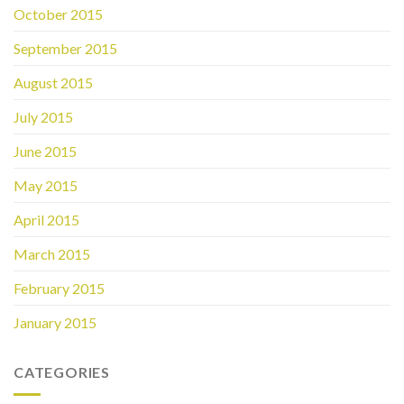
October 2015
September 2015
August 2015
July 2015
June 2015
May 2015
April 2015
March 2015
February 2015
January 2015
CATEGORIES