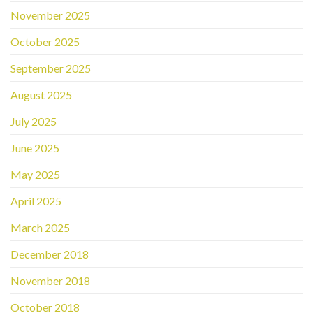
November 2025
October 2025
September 2025
August 2025
July 2025
June 2025
May 2025
April 2025
March 2025
December 2018
November 2018
October 2018