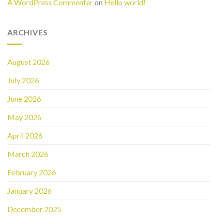
A WordPress Commenter
on
Hello world!
ARCHIVES
August 2026
July 2026
June 2026
May 2026
April 2026
March 2026
February 2026
January 2026
December 2025