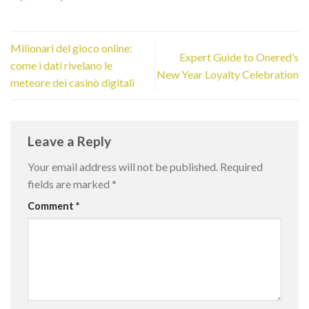
Milionari del gioco online:
Expert Guide to Onered’s
come i dati rivelano le
New Year Loyalty Celebration
meteore dei casinò digitali
Leave a Reply
Your email address will not be published.
Required
fields are marked
*
Comment
*