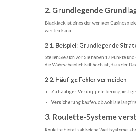
2. Grundlegende Grundlag
Blackjack ist eines der wenigen Casinospiel
werden kann.
2.1. Beispiel: Grundlegende Str
Stellen Sie sich vor, Sie haben 12 Punkte und
die Wahrscheinlichkeit hoch ist, dass der Dea
2.2. Häufige Fehler vermeiden
Zu häufiges Verdoppeln
bei ungünstige
Versicherung
kaufen, obwohl sie langfris
3. Roulette‑Systeme vers
Roulette bietet zahlreiche Wettsysteme, aber 