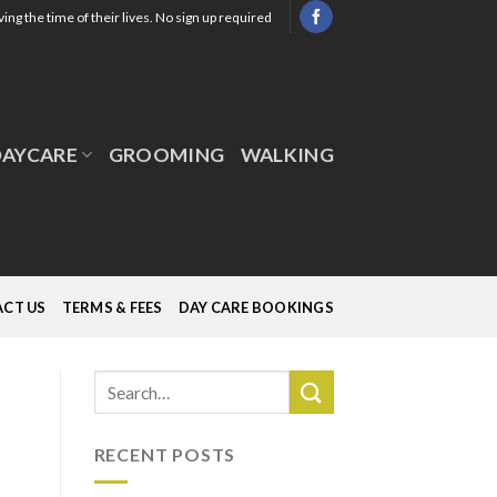
ing the time of their lives. No sign up required
DAYCARE
GROOMING
WALKING
CT US
TERMS & FEES
DAY CARE BOOKINGS
RECENT POSTS