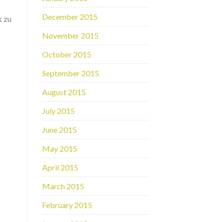
December 2015
k zu
November 2015
October 2015
September 2015
August 2015
July 2015
June 2015
May 2015
April 2015
March 2015
February 2015