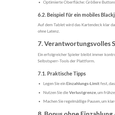
Optimierte Oberfläche: Größere Buttons 
6.2. Beispiel für ein mobiles Black
Auf dem Tablet wird das Kartendeck klar darg
ohne Latenz.
7. Verantwortungsvolles S
Ein erfolgreicher Spieler bleibt immer kontro
Selbstsperr‑Tools der Plattform.
7.1. Praktische Tipps
Legen Sie ein
Einzahlungs‑Limit
fest, das
Nutzen Sie die
Verlustgrenze
, um frühze
Machen Sie regelmäßige Pausen, um klare
8. Bonus ohne Einzahlung 