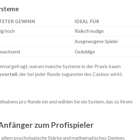
Systeme
TETER GEWINN
IDEAL FÜR
tig hoch
Risikofreudige
Ausgewogene Spieler
 wachsend
Geduldige
inmal gefragt, warum manche Systeme in der Praxis kaum
vorteil
, der bei jeder Runde zugunsten des Casinos wirkt.
uthabens pro Runde ein und wählen Sie ein System, das zu Ihrem
Anfänger zum Profispieler
or allem psychologische Stärke und mathematisches Denken.