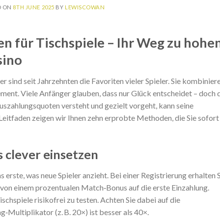
D ON
8TH JUNE 2025
BY
LEWISCOWAN
en für Tischspiele – Ihr Weg zu hohe
sino
r sind seit Jahrzehnten die Favoriten vieler Spieler. Sie kombinier
ment. Viele Anfänger glauben, dass nur Glück entscheidet – doch 
 Auszahlungsquoten versteht und gezielt vorgeht, kann seine
eitfaden zeigen wir Ihnen zehn erprobte Methoden, die Sie sofort
clever einsetzen
 erste, was neue Spieler anzieht. Bei einer Registrierung erhalten 
 von einem prozentualen Match‑Bonus auf die erste Einzahlung.
chspiele risikofrei zu testen. Achten Sie dabei auf die
Multiplikator (z. B. 20×) ist besser als 40×.