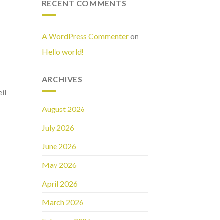
RECENT COMMENTS
A WordPress Commenter
on
Hello world!
ARCHIVES
il
August 2026
July 2026
June 2026
May 2026
April 2026
March 2026