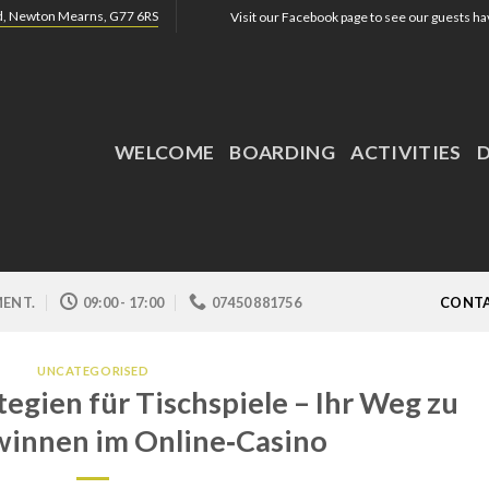
ad, Newton Mearns, G77 6RS
Visit our Facebook page to see our guests hav
WELCOME
BOARDING
ACTIVITIES
ENT.
09:00 - 17:00
07450 881756
CONTA
UNCATEGORISED
tegien für Tischspiele – Ihr Weg zu
innen im Online‑Casino