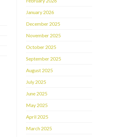
February 2026
January 2026
December 2025
November 2025
October 2025
September 2025
August 2025
July 2025
June 2025
May 2025
April 2025
March 2025