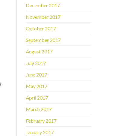
December 2017
November 2017
October 2017
September 2017
August 2017
July 2017
June 2017
g,
May 2017
April 2017
March 2017
February 2017
January 2017