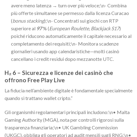
avere meno latenza → turn over più veloce;\n- Combina
più offerte simultanee se permesso dalla licenza Curacao
(
bonus stacking
);\n- Concentrati sui giochi con RTP
superiore al
97
% (
European Roulette
,
Blackjack S17
)
poiché riducono automaticamente il capitale necessario al
completamento dei requisiti;\n- Monitora scadenze
giornalieri usando app calendaristiche—molti casinò
cancellano i credit residui dopo mezzanotte UTC.
H₂ 6 – Sicurezza e licenze dei casinò che
offrono Free Play Live
La fiducia nell’ambiente digitale è fondamentale specialmente
quando si trattano wallet cripto.”
Gli organismhi regolamentari principali includono:\n• Malta
Gaming Authority (MGA), nota per controlli rigorosi sulla
trasparenza finanziaria;\n• UK Gambling Commission
(UKGC), obbliga gli operatorì ad audit mensili sugli RNG;\n•