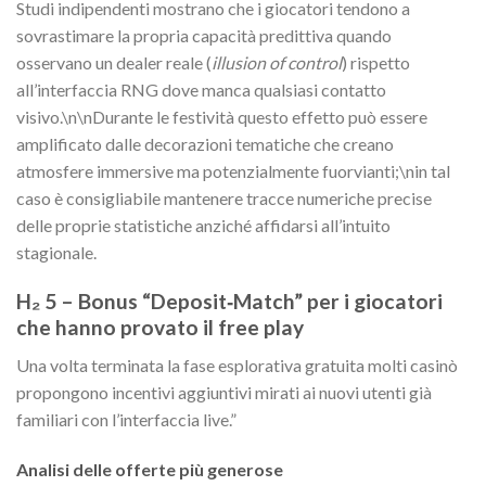
Studi indipendenti mostrano che i giocatori tendono a
sovrastimare la propria capacità predittiva quando
osservano un dealer reale (
illusion of control
) rispetto
all’interfaccia RNG dove manca qualsiasi contatto
visivo.\n\nDurante le festività questo effetto può essere
amplificato dalle decorazioni tematiche che creano
atmosfere immersive ma potenzialmente fuorvianti;\nin tal
caso è consigliabile mantenere tracce numeriche precise
delle proprie statistiche anziché affidarsi all’intuito
stagionale.
H₂ 5 – Bonus “Deposit‑Match” per i giocatori
che hanno provato il free play
Una volta terminata la fase esplorativa gratuita molti casinò
propongono incentivi aggiuntivi mirati ai nuovi utenti già
familiari con l’interfaccia live.”
Analisi delle offerte più generose