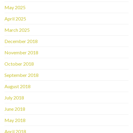
May 2025
April 2025
March 2025
December 2018
November 2018
October 2018
September 2018
August 2018
July 2018
June 2018
May 2018
April 2018