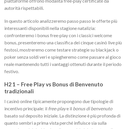
piattaforme offrono modalità free‑play certificate da
autorità rispettabili.
In questo articolo analizzeremo passo passo le offerte più
interessanti disponibili nella stagione natalizia:
confronteremo i bonus free‑play con i classici welcome
bonus, presenteremo una classifica dei cinque casinò live più
festosi, mostreremo come testare strategie su blackjack o
poker senza soldi veri e spiegheremo come passare al gioco
reale mantenendo tutti i vantaggi ottenuti durante il periodo
festivo.
H2 1 – Free Play vs Bonus di Benvenuto
tradizionali
I casinò online tipicamente propongono due tipologie di
incentivo principale: il
free‑play
e il
bonus di benvenuto
basato sul deposito iniziale. La distinzione è più profonda di
quanto sembri a prima vista perché influisce sia sulla