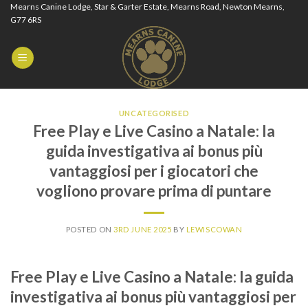
Skip
Mearns Canine Lodge, Star & Garter Estate, Mearns Road, Newton Mearns,
G77 6RS
to
content
UNCATEGORISED
Free Play e Live Casino a Natale: la
guida investigativa ai bonus più
vantaggiosi per i giocatori che
vogliono provare prima di puntare
POSTED ON
3RD JUNE 2025
BY
LEWISCOWAN
Free Play e Live Casino a Natale: la guida
investigativa ai bonus più vantaggiosi per