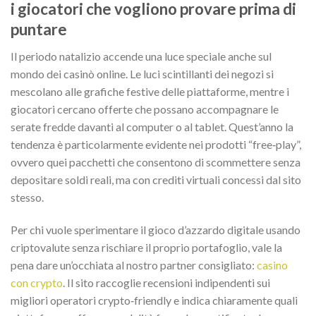
i giocatori che vogliono provare prima di
puntare
Il periodo natalizio accende una luce speciale anche sul
mondo dei casinò online. Le luci scintillanti dei negozi si
mescolano alle grafiche festive delle piattaforme, mentre i
giocatori cercano offerte che possano accompagnare le
serate fredde davanti al computer o al tablet. Quest’anno la
tendenza è particolarmente evidente nei prodotti “free‑play”,
ovvero quei pacchetti che consentono di scommettere senza
depositare soldi reali, ma con crediti virtuali concessi dal sito
stesso.
Per chi vuole sperimentare il gioco d’azzardo digitale usando
criptovalute senza rischiare il proprio portafoglio, vale la
pena dare un’occhiata al nostro partner consigliato:
casino
con crypto
. Il sito raccoglie recensioni indipendenti sui
migliori operatori crypto‑friendly e indica chiaramente quali