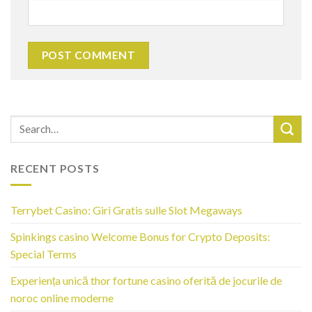
RECENT POSTS
Terrybet Casino: Giri Gratis sulle Slot Megaways
Spinkings casino Welcome Bonus for Crypto Deposits:
Special Terms
Experiența unică thor fortune casino oferită de jocurile de
noroc online moderne