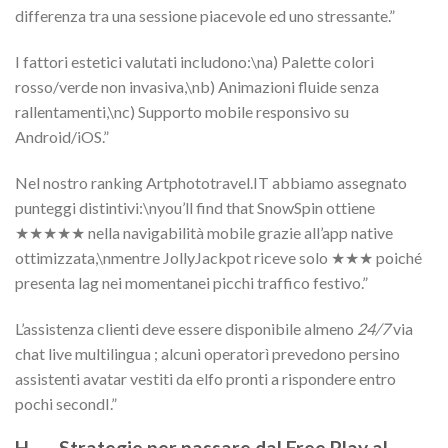
differenza tra una sessione piacevole ed uno stressante.”
I fattori estetici valutati includono:\na) Palette colori
rosso/verde non invasiva,\nb) Animazioni fluide senza
rallentamenti,\nc) Supporto mobile responsivo su
Android/iOS.”
Nel nostro ranking Artphototravel.IT abbiamo assegnato
punteggi distintivi:\nyou’ll find that SnowSpin ottiene
★★★★★ nella navigabilità mobile grazie all’app native
ottimizzata,\nmentre JollyJackpot riceve solo ★★★ poiché
presenta lag nei momentanei picchi traffico festivo.”
L’assistenza clienti deve essere disponibile almeno
24/7
via
chat live multilingua ; alcuni operatorì prevedono persino
assistenti avatar vestiti da elfo pronti a rispondere entro
pochi secondI.”
H₈₈ Strategie per passare dal Free Play al