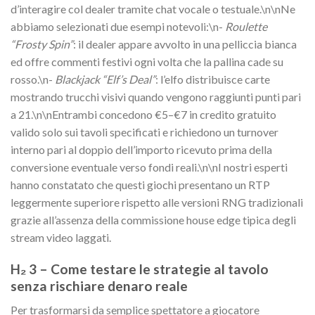
d’interagire col dealer tramite chat vocale o testuale.\n\nNe
abbiamo selezionati due esempi notevoli:\n-
Roulette
“Frosty Spin”
: il dealer appare avvolto in una pelliccia bianca
ed offre commenti festivi ogni volta che la pallina cade su
rosso.\n-
Blackjack “Elf’s Deal”
: l’elfo distribuisce carte
mostrando trucchi visivi quando vengono raggiunti punti pari
a 21.\n\nEntrambi concedono €5–€7 in credito gratuito
valido solo sui tavoli specificati e richiedono un turnover
interno pari al doppio dell’importo ricevuto prima della
conversione eventuale verso fondi reali.\n\nI nostri esperti
hanno constatato che questi giochi presentano un RTP
leggermente superiore rispetto alle versioni RNG tradizionali
grazie all’assenza della commissione house edge tipica degli
stream video laggati.
H₂ 3 – Come testare le strategie al tavolo
senza rischiare denaro reale
Per trasformarsi da semplice spettatore a giocatore