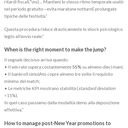
ritardi fiscali.”\nv)… Mantieni lo stesso ritmo temporale usatо
nel periodo gratuito—evita maratone notturnE prolungate
tipiche delle festività.”
Questa procedura riduce drasticamente lo shock psicologico
leg­to all’avvio reale.”
When is the right moment to make the jump?
Il segnale decisivo arriva quando:
• Il win rate supera costantemente
55%
su almeno dieci mani;
• Il bankroll simulAto copre almeno tre volte il requisito
minimo del match;
• Le metriche KPI mostrano stabilità (
standard deviation
<15%).
In quel caso passiamo dalla modalità demo alla deposizione
effettiva.”
How to manage post‑New Year promotions to