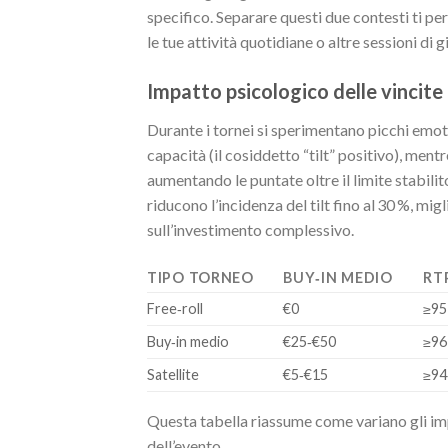
specifico. Separare questi due contesti ti p
le tue attività quotidiane o altre sessioni di
Impatto psicologico delle vincite 
Durante i tornei si sperimentano picchi emoti
capacità (il cosiddetto “tilt” positivo), ment
aumentando le puntate oltre il limite stabilit
riducono l’incidenza del tilt fino al 30 %, mig
sull’investimento complessivo.
TIPO TORNEO
BUY‑IN MEDIO
RT
Free‑roll
€0
≥95
Buy‑in medio
€25‑€50
≥96
Satellite
€5‑€15
≥94
Questa tabella riassume come variano gli impor
dell’evento.