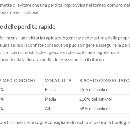
ermette di evitare che una perdita improvvisa nel torneo comprome
 gioco meno rischiose.
e delle perdite rapide
vi intensi: una vittoria rapida può generare sovrastima delle propr
re una serie di sconfitte consecutive può spingere a inseguire la per
o. La ricerca mostra che i giocatori che applicano regole fisse
liorando sia la durata media delle sessioni sia il ritorno
P MEDIO GIOCHI
VOLATILITÀ
RISCHIO CONSIGLIATO
 %
Bassa
<5 % del bankroll
 %
Media
≤10 % del bankroll
 %
Alta
≤8 % del bankroll
ti richiesti e le soglie consigliate di rischio in base alla tipologia