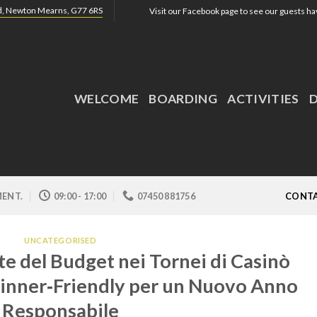
ad, Newton Mearns, G77 6RS
Visit our Facebook page to see our guests hav
WELCOME
BOARDING
ACTIVITIES
ENT.
09:00 - 17:00
07450 881756
CONTA
UNCATEGORISED
te del Budget nei Tornei di Casinò
ginner‑Friendly per un Nuovo Anno
Responsabile