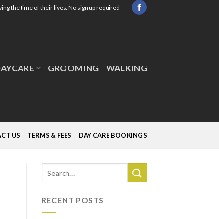
ing the time of their lives. No sign up required
DAYCARE
GROOMING
WALKING
CT US
TERMS & FEES
DAY CARE BOOKINGS
RECENT POSTS