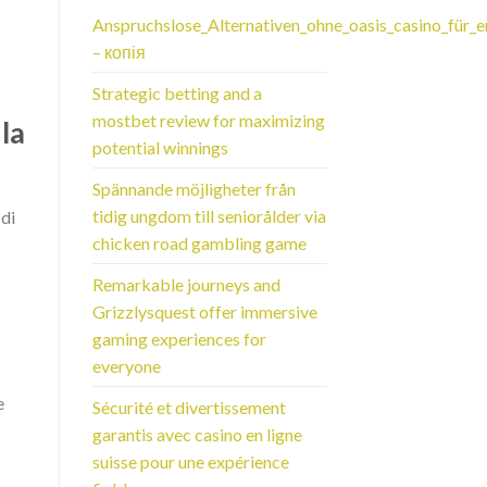
Anspruchslose_Alternativen_ohne_oasis_casino_für_
– копія
Strategic betting and a
mostbet review for maximizing
la
potential winnings
Spännande möjligheter från
tidig ungdom till seniorålder via
 di
chicken road gambling game
Remarkable journeys and
Grizzlysquest offer immersive
gaming experiences for
everyone
e
Sécurité et divertissement
garantis avec casino en ligne
suisse pour une expérience