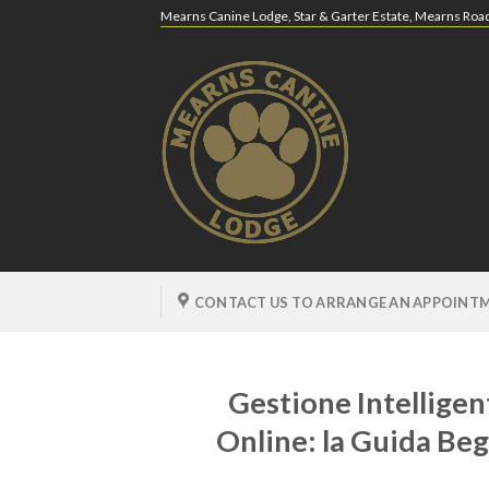
Skip
Mearns Canine Lodge, Star & Garter Estate, Mearns Ro
to
content
CONTACT US TO ARRANGE AN APPOINTM
Gestione Intelligen
Online: la Guida Be