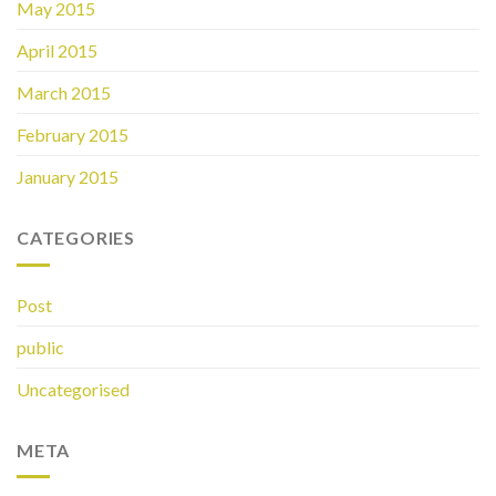
May 2015
April 2015
March 2015
February 2015
January 2015
CATEGORIES
Post
public
Uncategorised
META