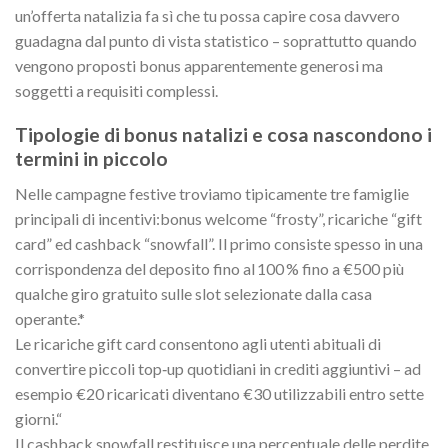
un’offerta natalizia fa sì che tu possa capire cosa davvero
guadagna dal punto di vista statistico – soprattutto quando
vengono proposti bonus apparentemente generosi ma
soggetti a requisiti complessi.​
Tipologie di bonus natalizi e cosa nascondono i
termini in piccolo
Nelle campagne festive troviamo tipicamente tre famiglie
principali di incentivi:bonus welcome “frosty”, ricariche “gift
card” ed cashback “snowfall”.​ Il primo consiste spesso in una
corrispondenza del deposito fino al 100 % fino a €500 più
qualche giro gratuito sulle slot selezionate dalla casa
operante.*
Le ricariche gift card consentono agli utenti abituali di
convertire piccoli top‑up quotidiani in crediti aggiuntivi – ad
esempio €20 ricaricati diventano €30 utilizzabili entro sette
giorni.“
Il cashback snowfall restituisce una percentuale delle perdite