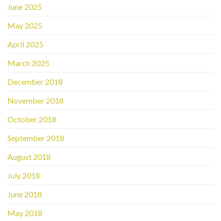
June 2025
May 2025
April 2025
March 2025
December 2018
November 2018
October 2018
September 2018
August 2018
July 2018
June 2018
May 2018