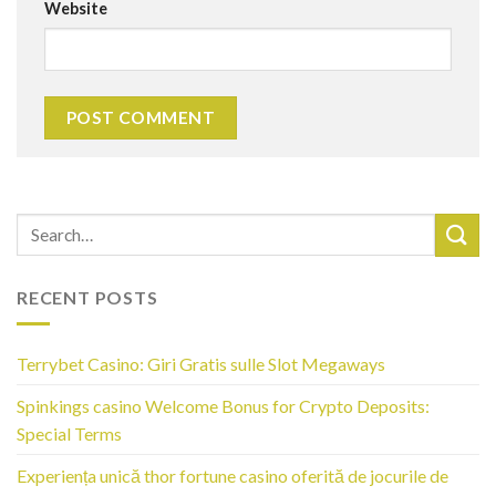
Website
RECENT POSTS
Terrybet Casino: Giri Gratis sulle Slot Megaways
Spinkings casino Welcome Bonus for Crypto Deposits:
Special Terms
Experiența unică thor fortune casino oferită de jocurile de