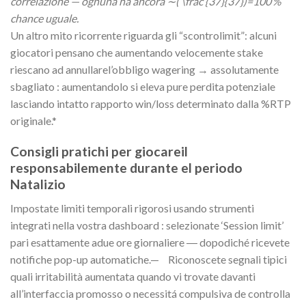
correlazione — ognuna ha ancora ∼​( \frac {37}{37})=100 %
chance uguale.
Un altro mito ricorrente riguarda gli “scontrolimit”: alcuni
giocatori pensano ­che aumentando velocemente stake
riescano ad annullarel’obbligo wagering → assolutamente
sbagliato : aumentandolo si eleva pure perdita potenziale
lasciando intatto rapporto win/loss determinato dalla %RTP
originale.*
Consigli pratichi per giocareil
responsabilemente durante el periodo
Natalizio
Impostate limiti temporali rigorosi usando strumenti
integrati nella vostra dashboard : selezionate ‘Session limit’
pari esattamente adue ore giornaliere ― dopodiché ricevete
notifiche pop-up automatiche.— Riconoscete segnali tipici
quali irritabilità aumentata quando vi trovate davanti
all’interfaccia promosso o necessitá compulsiva de controlla