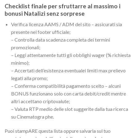
Checklist finale per sfruttarre al massimo i
bonusi Natalizi senz sorprese
Verifica licenza AAMS / ADM del sito – assicurati sia
presente nel footer ufficiale;
– Controlla data scadenza completa dei termini
promozionali;
– Leggi attentamente tutti gli obblighi wager (% richiesta
minimo);
– Accertati dell’esistenza eventualei limiti max prelievo
legati alla promo;
– Conferma compatibilità pagamento scelto – alcuni
BONUS funzionano solo con carta debit/credit mentre
altri accettano criptovalute;
– Valuta RTP medio delle slot suggerite dalla tua ricerca
su Cinema­togra phe.
Puoi stampARE questa lista oppure salvarla sul tuo