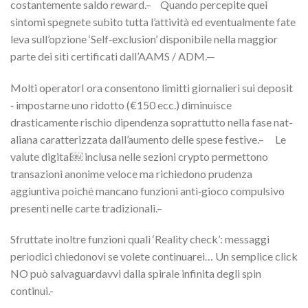
costantemente saldo reward.– Quando percepite quei
sintomi spegnete subito tutta l’attività ed eventualmente fate
leva sull’opzione ‘Self‑exclusion’ disponibile nella maggior
parte dei siti certificati dall’AAMS / ADM.—
Molti operatorI ora consentono limitti giornalieri sui deposit­⁠⁠⁠
‑ impostarne uno ridotto (€150 ecc.) diminuisce
drasticamente rischio dipendenza soprattutto nella fase nat­
a­liana caratterizzata dall’aumento delle spese festive.– Le
valute digital­￼​​‌‍‍⁢️‎‏‏‏‎‌‌‏ ‎inclusa nelle sezioni crypto permettono
transazioni anonime veloce ma richiedono prudenza
aggiuntiva poiché mancano funzioni anti‑gioco compulsivo
presenti nelle carte tradizionali.–
Sfruttate inoltre funzioni quali ‘Reality check’: messaggi
periodici chiedonovi se volete continuarei… Un semplice click
NO può salvaguardavvi dalla spirale infinita degli spin
continui.-