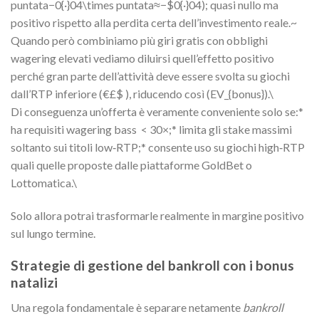
puntata−0{·}04\times puntata≈−$0{·}04); quasi nullo ma
positivo rispetto alla perdita certa dell’investimento reale.~
Quando però combiniamo più giri gratis con obblighi
wagering elevati vediamo diluirsi quell’effetto positivo
perché gran parte dell’attività deve essere svolta su giochi
dall’RTP inferiore (€​£$ ), riducendo così (EV_{bonus}).\
Di conseguenza un’offerta è veramente conveniente solo se:*
ha requisiti wagering bass < 30×;* limita gli stake massimi
soltanto sui titoli low‑RTP;* consente uso su giochi high‑RTP
quali quelle proposte dalle piattaforme GoldBet o
Lottomatica.\
Solo allora potrai trasformarle realmente in margine positivo
sul lungo termine.​
Strategie di gestione del bankroll con i bonus
natalizi
Una regola fondamentale è separare netamente
bankroll