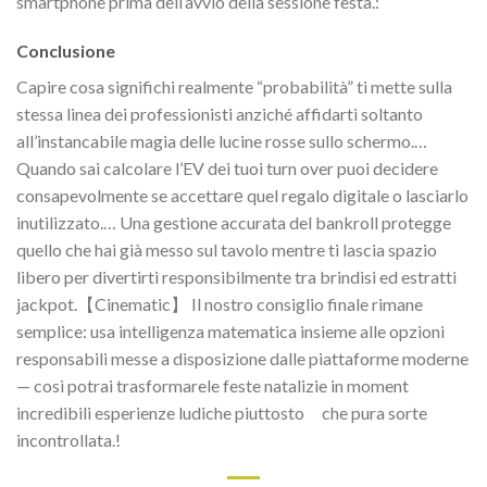
smartphone prima dell’avvio della sessione festa.:
Conclusione
Capire cosa significhi realmente “probabilità” ti mette sulla
stessa linea dei professionisti anziché affidarti soltanto
all’instancabile magia delle lucine rosse sullo schermo.…
Quando sai calcolare l’EV dei tuoi turn over puoi decidere
consapevolmente se accettarе quel regalo digitale o lasciarlo
inutilizzato.… Una gestione accurata del bankroll protegge
quello che hai già messo sul tavolo mentre ti lascia spazio
libero per divertirti responsibil­men­te tra brindisi ed estratti
jackpot.【Cinematic】 Il nostro consiglio finale rimane
semplice: usa intelligenza matematica insieme alle opzioni
responsabili messe a disposizione dalle piattaforme moderne
— così potrai trasformarele feste natalizie in moment​​‌‍‍‎‏⁦⁩⁮⁭⁣ ‌‌ ⁤⁣⁣​​​ ​
incredibili esperienze ludiche piuttosto che pura sorte
incontrollata.!