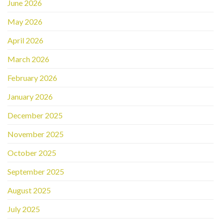
June 2026
May 2026
April 2026
March 2026
February 2026
January 2026
December 2025
November 2025
October 2025
September 2025
August 2025
July 2025