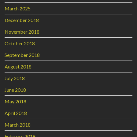
March 2025
December 2018
November 2018
October 2018
September 2018
August 2018
July 2018
June 2018
May 2018
April 2018
March 2018
February 2018