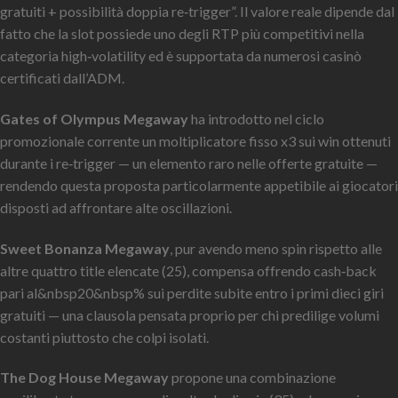
gratuiti + possibilità doppia re‑trigger”. Il valore reale dipende dal
fatto che la slot possiede uno degli RTP più competitivi nella
categoria high‑volatility ed è supportata da numerosi casinò
certificati dall’ADM.
Gates of Olympus Megaway
ha introdotto nel ciclo
promozionale corrente un moltiplicatore fisso x3 sui win ottenuti
durante i re‑trigger — un elemento raro nelle offerte gratuite —
rendendo questa proposta particolarmente appetibile ai giocatori
disposti ad affrontare alte oscillazioni.
Sweet Bonanza Megaway
, pur avendo meno spin rispetto alle
altre quattro title elencate (25), compensa offrendo cash‑back
pari al&nbsp20&nbsp% sui perdite subite entro i primi dieci giri
gratuiti — una clausola pensata proprio per chi predilige volumi
costanti piuttosto che colpi isolati.
The Dog House Megaway
propone una combinazione