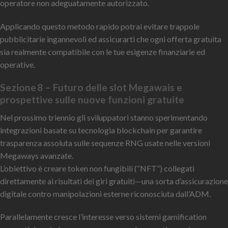
operatore non adeguatamente autorizzato.
Applicando questo metodo rapido potrai evitare trappole
pubblicitarie ingannevoli ed assicurarti che ogni offerta gratuita
sia realmente compatibile con le tue esigenze finanziarie ed
operative.
Sezione 8 – Futuro delle slot Megawai­s e
prospettive sulle nuove funzioni gratuite
Nel prossimo triennio gli sviluppatori stanno sperimentando
integrazioni basate su tecnologia blockchain per garantire
trasparenza assoluta sulle sequenze RNG usate nelle versioni
Megaways avanzate.
L’obiettivo è creare token non fungibili (“NFT”) collegati
direttamente ai risultati dei giri gratuiti—una sorta d’assicurazione
digitale contro manipolazioni esterne riconosciuta dall’ADM.
Parallelamente cresce l’interesse verso sistemi gamification