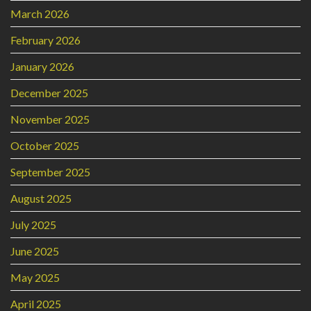
March 2026
February 2026
January 2026
December 2025
November 2025
October 2025
September 2025
August 2025
July 2025
June 2025
May 2025
April 2025