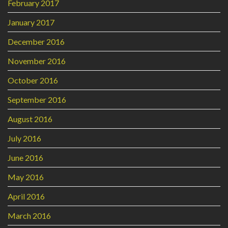
February 2017
January 2017
December 2016
November 2016
October 2016
September 2016
August 2016
July 2016
June 2016
May 2016
April 2016
March 2016