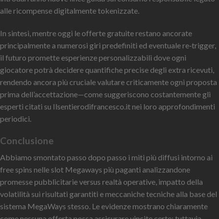
alle ricompense digitalmente tokenizzate.
In sintesi, mentre oggi le offerte gratuite restano ancorate
principalmente a numerosi giri predefiniti ed eventuale re‑trigger,
il futuro promette esperienze personalizzabili dove ogni
giocatore potrà decidere quantifiche precise degli extra ricevuti,
rendendo ancora più cruciale valutare criticamente ogni proposta
prima dell’accettazione—come suggeriscono costantemente gli
esperti citati su Ilsentierodifrancesco.it nei loro approfondimenti
periodici.
Conclusione
Abbiamo smontato passo dopo passo i miti più diffusi intorno ai
free spins nelle slot Megaways più paganti analizzandone
promesse pubblicitarie versus realtà operative, impatto della
volatilità sui risultati garantiti e meccaniche tecniche alla base del
sistema MegaWays stesso. Le evidenze mostrano chiaramente
come nessuna offerta possa assicurare vincite certe; tuttavia