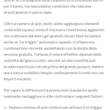
per il bonus, ma nascondono condizioni che riducono
drasticamente il valore reale.
Oltre al numero di spin, molti casinò aggiungono elementi
come wild espansi, simboli stacked o round bonus aggiuntivi
che si attivano durante i giri gratuiti. Alcuni titoli includono
anche un “re‑trigger” automatico quando si ottiene una
combinazione vincente, aumentando così la durata della
sessione gratuita. Tuttavia, il valore effettivo dipende dalla
volatilità del gioco scelto: una slot ad alta volatilità può
produrre pochi piccoli win prima del grande jackpot, mentre
una a bassa volatilità riempie continuamente il conto ma con
importi modesti.
Per capire la differenza tra promozioni standard e quelle
realmente vantaggiose è utile confrontare i seguenti fattori:
Numero minimo di spin richiesti per attivare il re‑trigger.