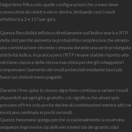
l’algoritmo filtra solo quelle configurazioni che creano linee
consecutive da sinistra verso destra, limitando così i modi
effettivi tra 2 e 117 per giro.
Questa flessibilità influisce direttamente sull’indice teorico RTP
della slot perché aumenta la probabilità complessiva che almeno
una combinazione vincente compaia durante una serie prolungata
d’attività ludica. In pratica però l’RTP rimane stabile rispetto alla
versione classica della stessa macchina perché gli sviluppatori
compensano l’aumento dei modi potenziali mediante tassi più
bassi sui simboli meno paganti.
Durante i free spins lo stesso algoritmo continua a variare i modi
disponibili ad ogni giro gratuito; ciò significa che alcuni spin
possono offrire solo poche decine di combinazioni mentre altri ne
mostrano centinaia in pochi secondi.
Questo fenomeno spiega perché occasionalmente si osservino
sequenze improvvise sia de­lli win minimi sia dei grandi colpi