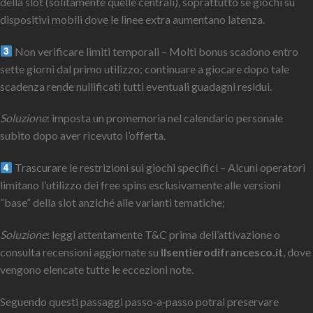
della slot (solitamente quelle centrali), soprattutto se giochi su
dispositivi mobili dove le linee extra aumentano latenza.
Non verificare limiti temporali – Molti bonus scadono entro
sette giorni dal primo utilizzo; continuare a giocare dopo tale
scadenza rende nullificati tutti eventuali guadagni residui.
Soluzione
: imposta un promemoria nel calendario personale
subito dopo aver ricevuto l’offerta.
Trascurare le restrizioni sui giochi specifici – Alcuni operatori
limitano l’utilizzo dei free spins esclusivamente alle versioni
“base” della slot anziché alle varianti tematiche;
Soluzione
: leggi attentamente T&C prima dell’attivazione o
consulta recensioni aggiornate su
Ilsentierodifrancesco.it
, dove
vengono elencate tutte le eccezioni note.
Seguendo questi passaggi passo‑a‑passo potrai preservare