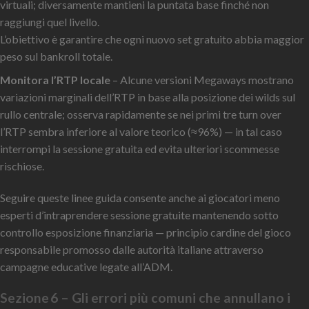
virtuali; diversamente mantieni la puntata base finché non
raggiungi quel livello.
L’obiettivo è garantire che ogni nuovo set gratuito abbia maggior
peso sul bankroll totale.
Monitora l’RTP locale
– Alcune versioni Megaways mostrano
variazioni marginali dell’RTP in base alla posizione dei wilds sul
rullo centrale; osserva rapidamente se nei primi tre turn over
l’RTP sembra inferiore al valore teorico (≈96%) — in tal caso
interrompi la sessione gratuita ed evita ulteriori scommesse
rischiose.
Seguire queste linee guida consente anche ai giocatori meno
esperti d’intraprendere sessione gratuite mantenendo sotto
controllo esposizione finanziaria — principio cardine del gioco
responsabile promosso dalle autorità italiane attraverso
campagne educative legate all’ADM.
Sezione 6 – Gli errori più comuni che annullano i