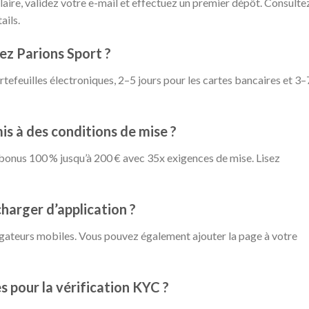
ulaire, validez votre e-mail et effectuez un premier dépôt. Consultez
ails.
hez Parions Sport ?
ortefeuilles électroniques, 2–5 jours pour les cartes bancaires et 3–
is à des conditions de mise ?
bonus 100 % jusqu’à 200 € avec 35x exigences de mise. Lisez
charger d’application ?
vigateurs mobiles. Vous pouvez également ajouter la page à votre
 pour la vérification KYC ?