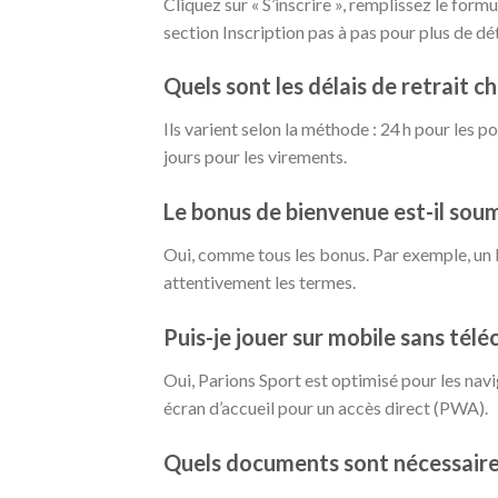
Cliquez sur « S’inscrire », remplissez le form
section Inscription pas à pas pour plus de dét
Quels sont les délais de retrait c
Ils varient selon la méthode : 24 h pour les p
jours pour les virements.
Le bonus de bienvenue est-il soum
Oui, comme tous les bonus. Par exemple, un 
attentivement les termes.
Puis-je jouer sur mobile sans télé
Oui, Parions Sport est optimisé pour les na
écran d’accueil pour un accès direct (PWA).
Quels documents sont nécessaires