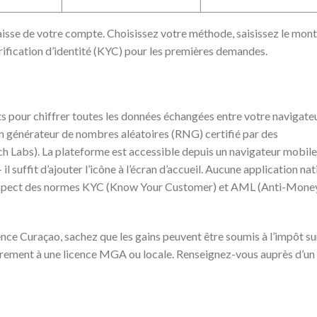
aisse de votre compte. Choisissez votre méthode, saisissez le mon
érification d’identité (KYC) pour les premières demandes.
its pour chiffrer toutes les données échangées entre votre navigate
 un générateur de nombres aléatoires (RNG) certifié par des
 Labs). La plateforme est accessible depuis un navigateur mobile
 suffit d’ajouter l’icône à l’écran d’accueil. Aucune application nat
Le respect des normes KYC (Know Your Customer) et AML (Anti-Mone
cence Curaçao, sachez que les gains peuvent être soumis à l’impôt su
irement à une licence MGA ou locale. Renseignez-vous auprès d’un