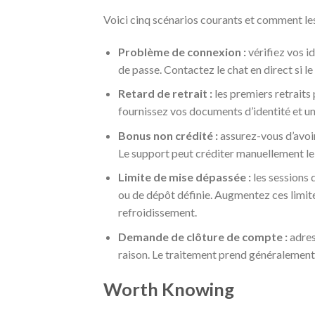
Voici cinq scénarios courants et comment les
Problème de connexion :
vérifiez vos id
de passe. Contactez le chat en direct si le
Retard de retrait :
les premiers retraits 
fournissez vos documents d’identité et un 
Bonus non crédité :
assurez-vous d’avoir
Le support peut créditer manuellement le
Limite de mise dépassée :
les sessions 
ou de dépôt définie. Augmentez ces limite
refroidissement.
Demande de clôture de compte :
adres
raison. Le traitement prend généralement 
Worth Knowing