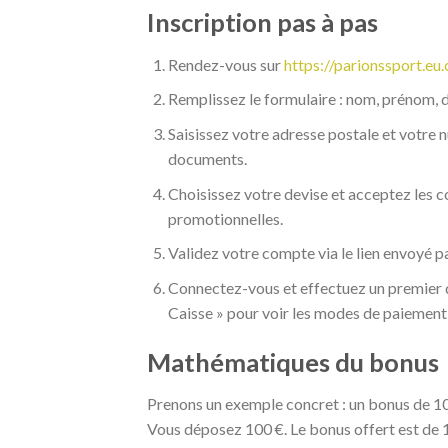
Inscription pas à pas
Rendez-vous sur
https://parionssport.eu
Remplissez le formulaire : nom, prénom, d
Saisissez votre adresse postale et votre
documents.
Choisissez votre devise et acceptez les c
promotionnelles.
Validez votre compte via le lien envoyé pa
Connectez-vous et effectuez un premier d
Caisse » pour voir les modes de paiement
Mathématiques du bonus
Prenons un exemple concret : un bonus de 10
Vous déposez 100 €. Le bonus offert est de 1