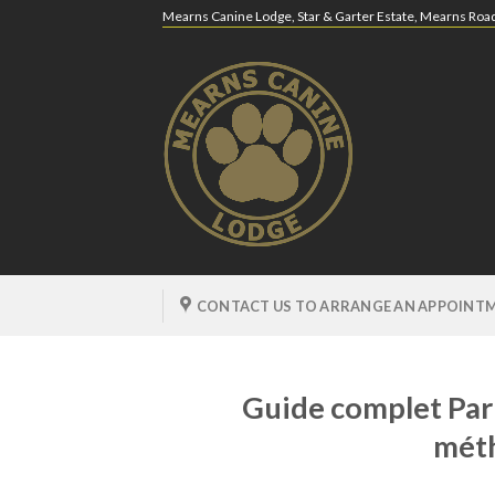
Skip
Mearns Canine Lodge, Star & Garter Estate, Mearns Ro
to
content
CONTACT US TO ARRANGE AN APPOINTM
Guide complet Pari
mét