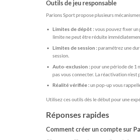
Outils de jeu responsable
Parions Sport propose plusieurs mécanismes 
Limites de dépôt :
vous pouvez fixer un 
limite ne peut être réduite immédiatement
Limites de session :
paramétrez une durée
session.
Auto-exclusion :
pour une période de 1 m
pas vous connecter. La réactivation n’est 
Réalité vérifiée :
un pop-up vous rappelle 
Utilisez ces outils dès le début pour une exp
Réponses rapides
Comment créer un compte sur Par