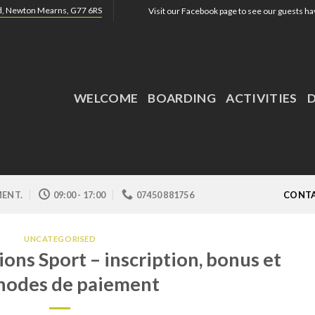
ad, Newton Mearns, G77 6RS
Visit our Facebook page to see our guests hav
WELCOME
BOARDING
ACTIVITIES
ENT.
09:00 - 17:00
07450 881756
CONTA
UNCATEGORISED
ons Sport – inscription, bonus et
hodes de paiement