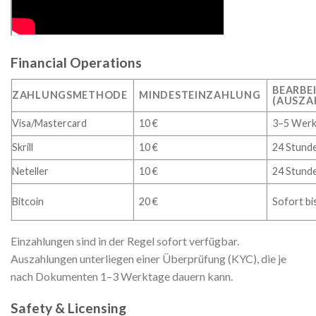
Financial Operations
BEARBE
ZAHLUNGSMETHODE
MINDESTEINZAHLUNG
(AUSZA
Visa/Mastercard
10 €
3–5 Werk
Skrill
10 €
24 Stund
Neteller
10 €
24 Stund
Bitcoin
20 €
Sofort bi
Einzahlungen sind in der Regel sofort verfügbar.
Auszahlungen unterliegen einer Überprüfung (KYC), die je
nach Dokumenten 1–3 Werktage dauern kann.
Safety & Licensing