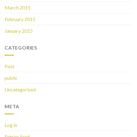
March 2015
February 2015
January 2015
CATEGORIES
Post
public
Uncategorised
META
Log in
Entries feed