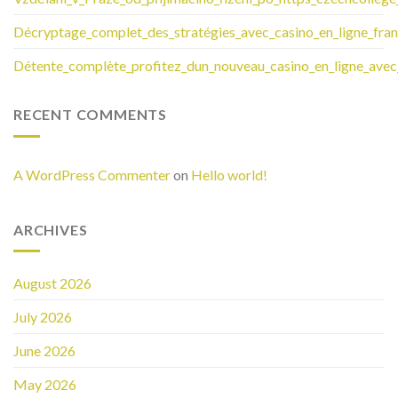
Décryptage_complet_des_stratégies_avec_casino_en_ligne_fran
Détente_complète_profitez_dun_nouveau_casino_en_ligne_avec
RECENT COMMENTS
A WordPress Commenter
on
Hello world!
ARCHIVES
August 2026
July 2026
June 2026
May 2026