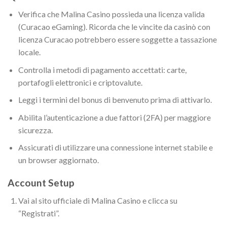
Verifica che Malina Casino possieda una licenza valida
(Curacao eGaming). Ricorda che le vincite da casinò con
licenza Curacao potrebbero essere soggette a tassazione
locale.
Controlla i metodi di pagamento accettati: carte,
portafogli elettronici e criptovalute.
Leggi i termini del bonus di benvenuto prima di attivarlo.
Abilita l’autenticazione a due fattori (2FA) per maggiore
sicurezza.
Assicurati di utilizzare una connessione internet stabile e
un browser aggiornato.
Account Setup
Vai al sito ufficiale di Malina Casino e clicca su
“Registrati”.