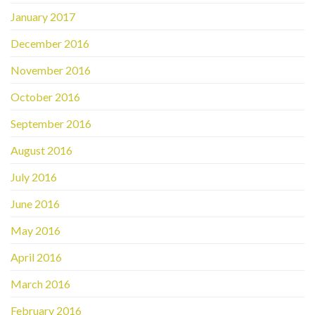
January 2017
December 2016
November 2016
October 2016
September 2016
August 2016
July 2016
June 2016
May 2016
April 2016
March 2016
February 2016