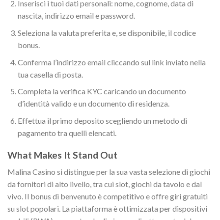
Inserisci i tuoi dati personali: nome, cognome, data di
nascita, indirizzo email e password.
Seleziona la valuta preferita e, se disponibile, il codice
bonus.
Conferma l’indirizzo email cliccando sul link inviato nella
tua casella di posta.
Completa la verifica KYC caricando un documento
d’identità valido e un documento di residenza.
Effettua il primo deposito scegliendo un metodo di
pagamento tra quelli elencati.
What Makes It Stand Out
Malina Casino si distingue per la sua vasta selezione di giochi
da fornitori di alto livello, tra cui slot, giochi da tavolo e dal
vivo. Il bonus di benvenuto è competitivo e offre giri gratuiti
su slot popolari. La piattaforma è ottimizzata per dispositivi